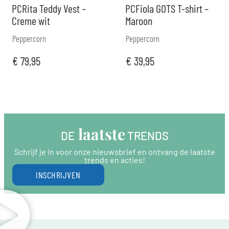
PCRita Teddy Vest –
PCFiola GOTS T-shirt –
Creme wit
Maroon
Peppercorn
Peppercorn
€
79,95
€
39,95
 laatste
DE
 TRENDS
Schrijf je in voor onze nieuwsbrief en ontvang de laatste
trends en acties!
INSCHRIJVEN