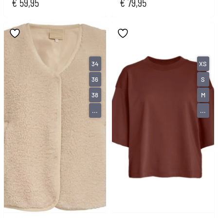
€
59,95
€
79,95
34
XS
36
S
38
M
...
...