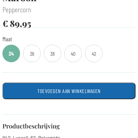
Peppercorn
€
89,95
Maat
34
36
38
40
42
TOEVOEGEN AAN WINKELWAGEN
Productbeschrijving
94% Lyocell, 6% Polyamide