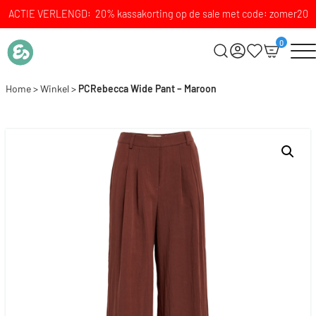
ACTIE VERLENGD: 20% kassakorting op de sale met code: zomer20
0
Home
>
Winkel
>
PCRebecca Wide Pant – Maroon