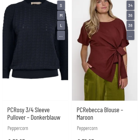
S
34
M
36
L
38
...
...
PCRosy 3/4 Sleeve
PCRebecca Blouse –
Pullover – Donkerblauw
Maroon
Peppercorn
Peppercorn