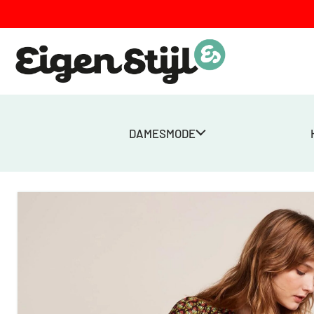
DAMESMODE
Home
>
Winkel
>
Peppa Pants Timba – Geel