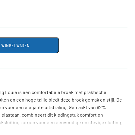
N WINKELWAGEN
ng Louie is een comfortabele broek met praktische
en en een hoge taille biedt deze broek gemak en stijl. De
en voor een elegante uitstraling. Gemaakt van 62%
 elastaan, combineert dit kledingstuk comfort en
aksluiting zorgen voor een eenvoudige en stevige sluiting.
ijn tijdloze stijlen en hoogwaardige materialen, waardoor de