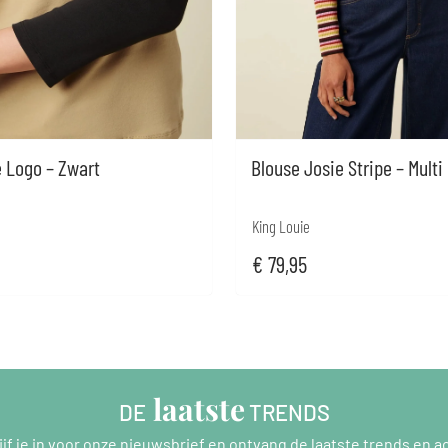
 Logo – Zwart
Blouse Josie Stripe – Multi
King Louie
€
79,95
 laatste
DE
 TRENDS
ijf je in voor onze nieuwsbrief en ontvang de laatste trends en ac