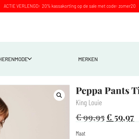
ACTIE VERLENGD: 20% kassakorting op de sale met code: zomer20
HERENMODE
MERKEN
Peppa Pants T
King Louie
€
99,95
€
59,97
Maat