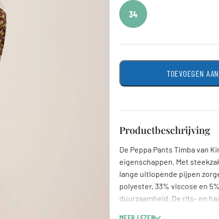
34
TOEVOEGEN AA
Productbeschrijving
De Peppa Pants Timba van Ki
eigenschappen. Met steekzakk
lange uitlopende pijpen zorg
polyester, 33% viscose en 5%
duurzaamheid. De rits- en ha
King Louie staat bekend om z
MEER LEZEN