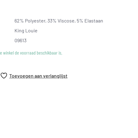
uwbare keuze is voor elke gelegenheid.
62% Polyester, 33% Viscose, 5% Elastaan
King Louie
09613
ke winkel de voorraad beschikbaar is.
Toevoegen aan verlanglijst