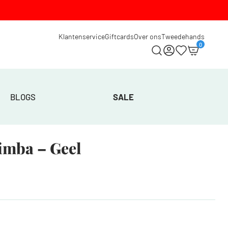
Klantenservice
Giftcards
Over ons
Tweedehands
0
BLOGS
SALE
imba – Geel