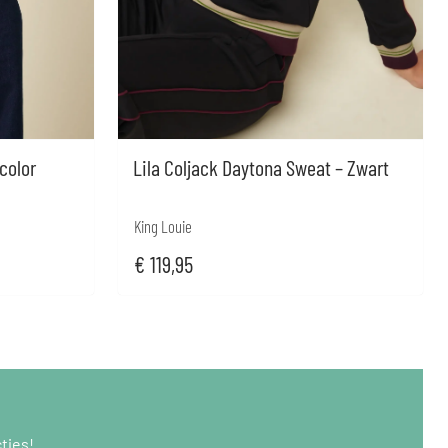
 color
Lila Coljack Daytona Sweat – Zwart
King Louie
€
119,95
ties!