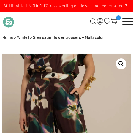
ACTIE VERLENGD: 20% kassakorting op de sale met code: zomer20
0
Home
>
Winkel
>
Sien satin flower trousers – Multi color