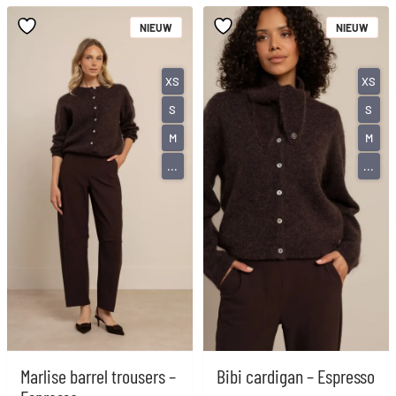
een frisse en vrouwelijke uitstraling. Ideaal voor een bruiloft,
NIEUW
NIEUW
maar ook perfect voor een zomers diner of een andere
feestelijke gelegenheid.
XS
XS
S
S
M
M
...
...
Marlise barrel trousers –
Bibi cardigan – Espresso