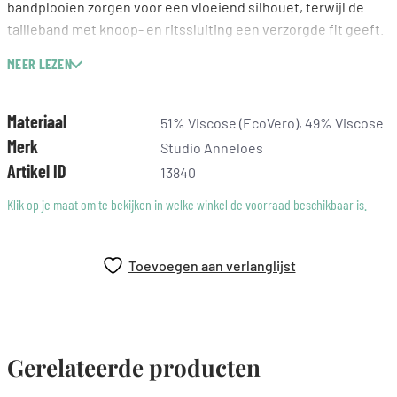
bandplooien zorgen voor een vloeiend silhouet, terwijl de
tailleband met knoop- en ritssluiting een verzorgde fit geeft.
Perfect voor een bruiloft en ook ideaal voor andere
MEER LEZEN
feestelijke momenten.
Kleuren: Espresso, Butter Yellow, Chestnut, Electric Blue,
Materiaal
51% Viscose (EcoVero), 49% Viscose
Grass Green, Pop Pink
Merk
Studio Anneloes
Print: Bloemen
Artikel ID
13840
Wide fit
Bandplooien
Klik op je maat om te bekijken in welke winkel de voorraad beschikbaar is.
Steekzakken
Riemlussen
Knoop- en ritssluiting
Toevoegen aan verlanglijst
Gemaakt van viscose mix (51% Viscose (EcoVero), 49%
Viscose)
Binnenbeenlengte: 82 cm (lengtemaat 32)
Gerelateerde producten
Deze broek valt op door de levendige bloemenprint in
meerdere kleuren. De combinatie van tinten geeft je outfit