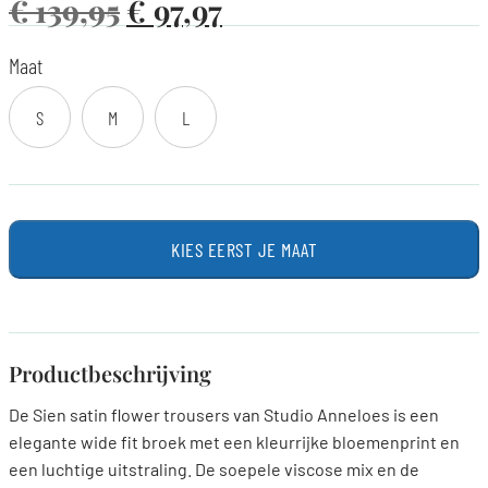
€
139,95
€
97,97
Maat
S
M
L
KIES EERST JE MAAT
Productbeschrijving
De Sien satin flower trousers van Studio Anneloes is een
elegante wide fit broek met een kleurrijke bloemenprint en
een luchtige uitstraling. De soepele viscose mix en de