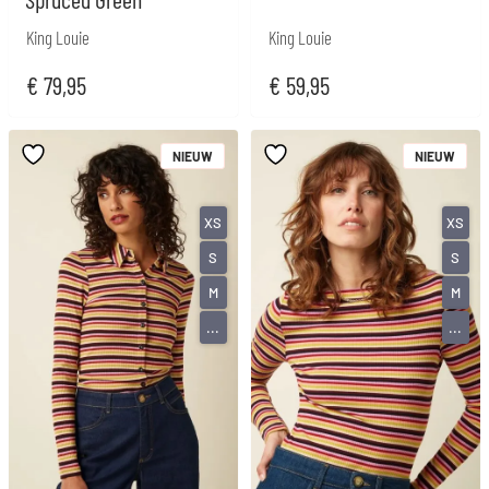
King Louie
King Louie
€
79,95
€
59,95
NIEUW
NIEUW
XS
XS
S
S
M
M
...
...