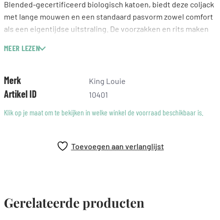
Blended-gecertificeerd biologisch katoen, biedt deze coljack
met lange mouwen en een standaard pasvorm zowel comfort
als een eigentijdse uitstraling. De voorzakken en rits maken
het een praktische keuze, perfect voor dagelijkse outfits. De
MEER LEZEN
stretch jersey stof zorgt voor een fijne bewegingsvrijheid,
waardoor je dit geliefde stuk eenvoudig kunt combineren met
je favoriete jeans of een casual rok. Laat je stijl stralen met
Merk
King Louie
dit duurzame en stijlbewuste kledingstuk van King Louie.
Artikel ID
10401
Klik op je maat om te bekijken in welke winkel de voorraad beschikbaar is.
Toevoegen aan verlanglijst
Gerelateerde producten