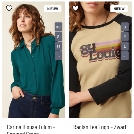
NIEUW
NIEUW
XS
S
S
M
M
L
...
...
Carina Blouse Tulum –
Raglan Tee Logo – Zwart
Spruced Green