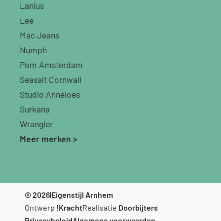
Lanius
Lee
Mac Jeans
Numph
Pom Amsterdam
Seasalt Cornwall
Studio Anneloes
Surkana
Wrangler
Meer merken >
© 2026
|
Eigenstijl Arnhem
Ontwerp
!Kracht
Realisatie
Doorbijters
Privacybeleid
Algemene voorwaarden