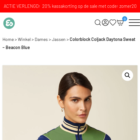
ACTIE VERLENGD: 20% kassakorting op de sale met code: zomer20
0
Home
>
Winkel
>
Dames
>
Jassen
>
Colorblock Coljack Daytona Sweat
– Beacon Blue