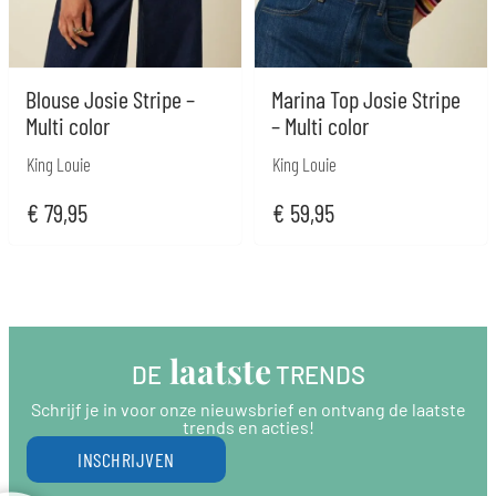
Blouse Josie Stripe –
Marina Top Josie Stripe
Multi color
– Multi color
King Louie
King Louie
€
79,95
€
59,95
 laatste
DE
 TRENDS
Schrijf je in voor onze nieuwsbrief en ontvang de laatste
trends en acties!
INSCHRIJVEN