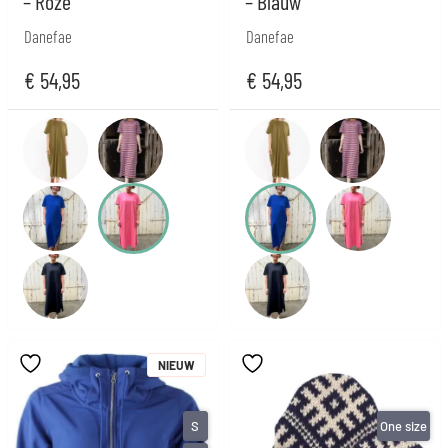
– Roze
– Blauw
Danefae
Danefae
€
54,95
€
54,95
NIEUW
S
One size