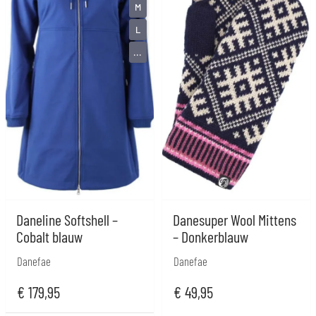
M
L
...
Daneline Softshell –
Danesuper Wool Mittens
Cobalt blauw
– Donkerblauw
Danefae
Danefae
€
179,95
€
49,95