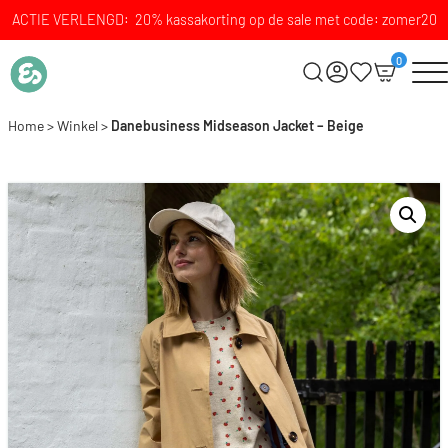
ACTIE VERLENGD: 20% kassakorting op de sale met code: zomer20
0
Home
>
Winkel
>
Danebusiness Midseason Jacket – Beige