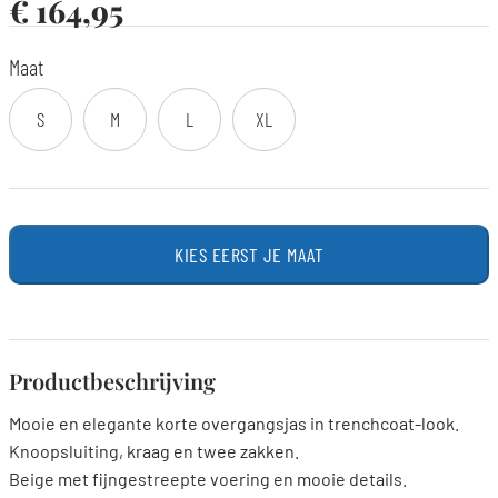
€
164,95
Maat
S
M
L
XL
KIES EERST JE MAAT
Productbeschrijving
Mooie en elegante korte overgangsjas in trenchcoat-look.
Knoopsluiting, kraag en twee zakken.
Beige met fijngestreepte voering en mooie details.