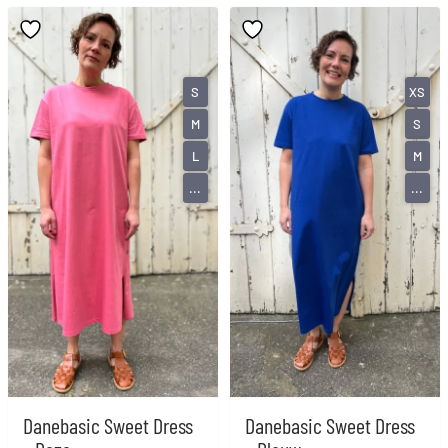
S
XS
M
S
L
M
...
...
Danebasic Sweet Dress
Danebasic Sweet Dress