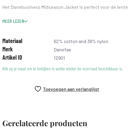
Het Danebusiness Midseason Jacket is perfect voor de lente
en koelere zomerdagen.
MEER LEZEN
De slimme korte look van het jasje maakt het ideaal wanneer
lange jassen te warm worden en het tijd is om te genieten van
Materiaal
62% cotton and 38% nylon
de zonnige lentedagen.
Merk
Het jasje is verkrijgbaar in een elegante beige kleur en de
Danefae
mouwen kunnen worden opgerold om de fijngestreepte
Artikel ID
12901
voering te laten zien.
Klik op je maat om te bekijken in welke winkel de voorraad beschikbaar is.
Het jasje sluit met knopen en is voorzien van twee
functionele zakken.
Toevoegen aan verlanglijst
Gerelateerde producten