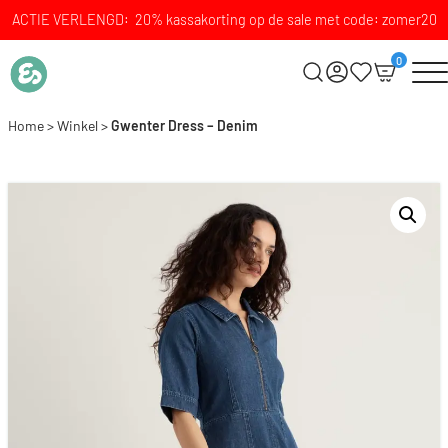
ACTIE VERLENGD: 20% kassakorting op de sale met code: zomer20
0
Home
>
Winkel
>
Gwenter Dress – Denim