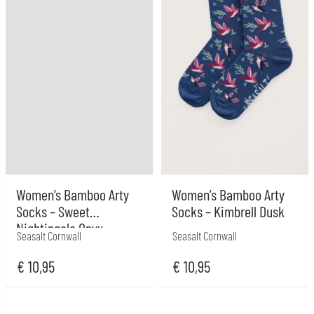
Women’s Bamboo Arty
Women’s Bamboo Arty
Socks – Sweet
Socks – Kimbrell Dusk
Nightingale Onyx
Seasalt Cornwall
Seasalt Cornwall
€
10,95
€
10,95