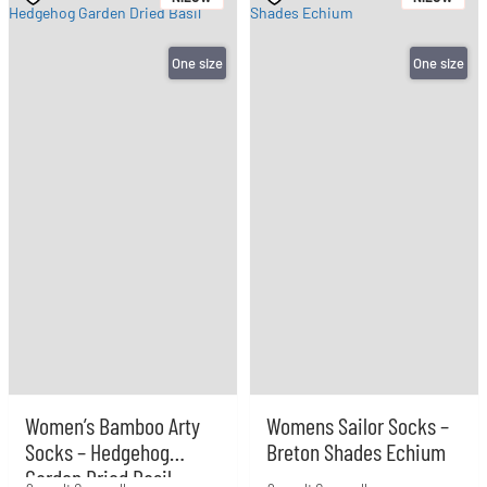
One size
One size
Women’s Bamboo Arty
Womens Sailor Socks –
Socks – Hedgehog
Breton Shades Echium
Garden Dried Basil