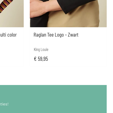
ulti color
Raglan Tee Logo – Zwart
King Louie
€
59,95
ties!