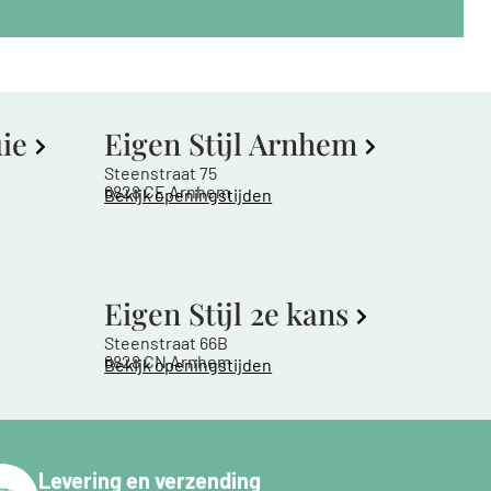
uie
Eigen Stijl Arnhem
Steenstraat 75
6828 CE Arnhem
Bekijk openingstijden
Eigen Stijl 2e kans
Steenstraat 66B
6828 CN Arnhem
Bekijk openingstijden
Levering en verzending