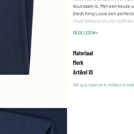
duurzaam is. Met een keuze u
biedt King Louie een perfect
staat bekend om zijn tijdloze
uitzondering op. Perfect voo
MEER LEZEN
verschillende outfits.
Materiaal
Merk
Artikel ID
Klik op je maat om te bekijken in wel