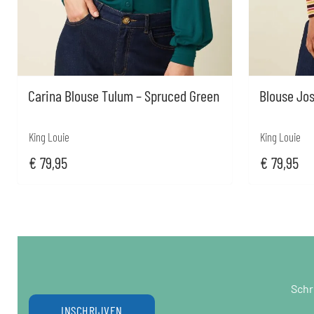
Carina Blouse Tulum – Spruced Green
Blouse Josi
King Louie
King Louie
€
79,95
€
79,95
Schr
INSCHRIJVEN