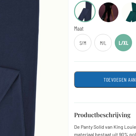
Maat
S/M
M/L
L/XL
TOEVOEGEN AA
Productbeschrijving
De Panty Solid van King Louie
materiaal bestaat uit 90% po