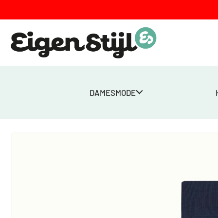
DAMESMODE
Home
>
Winkel
>
Dames
>
Panty's
>
Panty Solid – Donkerblauw