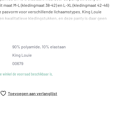
it maat M-L (kledingmaat 38-42) en L-XL (kledingmaat 42-46)
e pasvorm voor verschillende lichaamstypes. King Louie
 en kwalitatieve kledingstukken, en deze panty is daar geen
r dagelijks gebruik en eenvoudig te combineren met
90% polyamide, 10% elastaan
King Louie
00679
ke winkel de voorraad beschikbaar is.
Toevoegen aan verlanglijst