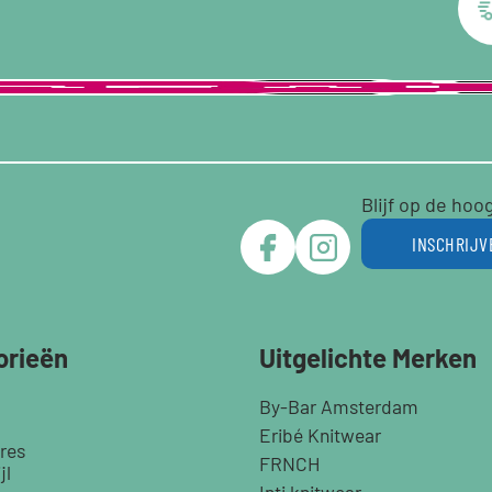
Blijf op de hoo
INSCHRIJV
orieën
Uitgelichte Merken
By-Bar Amsterdam
Eribé Knitwear
res
FRNCH
jl