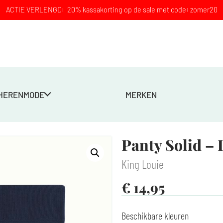
ACTIE VERLENGD: 20% kassakorting op de sale met code: zomer20
HERENMODE
MERKEN
Panty Solid –
King Louie
€
14,95
Beschikbare kleuren