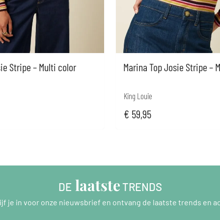
e Stripe – Multi color
Marina Top Josie Stripe – M
King Louie
€
59,95
 laatste
DE
 TRENDS
ijf je in voor onze nieuwsbrief en ontvang de laatste trends en ac