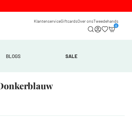
Klantenservice
Giftcards
Over ons
Tweedehands
0
BLOGS
SALE
 Donkerblauw