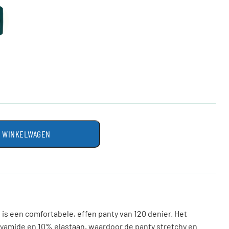
N WINKELWAGEN
 is een comfortabele, effen panty van 120 denier. Het
lyamide en 10% elastaan, waardoor de panty stretchy en