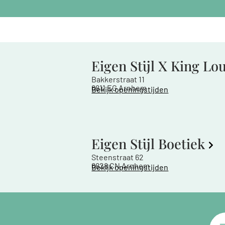
Eigen Stijl X King Lo
Bakkerstraat 11
6811 EG Arnhem
Bekijk openingstijden
Eigen Stijl Boetiek
Steenstraat 62
6828 CN Arnhem
Bekijk openingstijden