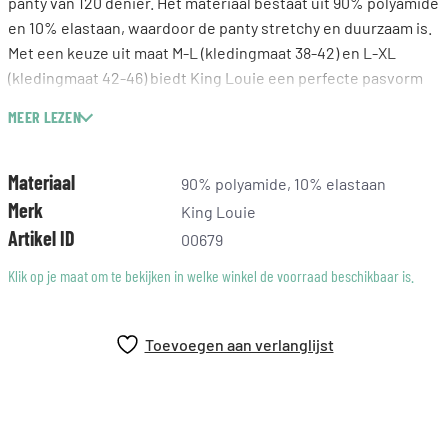
panty van 120 denier. Het materiaal bestaat uit 90% polyamide
en 10% elastaan, waardoor de panty stretchy en duurzaam is.
Met een keuze uit maat M-L (kledingmaat 38-42) en L-XL
(kledingmaat 42-46) biedt King Louie een perfecte pasvorm
voor verschillende lichaamstypes. King Louie staat bekend
MEER LEZEN
om zijn tijdloze en kwalitatieve kledingstukken, en deze panty
is daar geen uitzondering op. Perfect voor dagelijks gebruik
en eenvoudig te combineren met verschillende outfits.
Materiaal
90% polyamide, 10% elastaan
Merk
King Louie
Artikel ID
00679
Klik op je maat om te bekijken in welke winkel de voorraad beschikbaar is.
Toevoegen aan verlanglijst