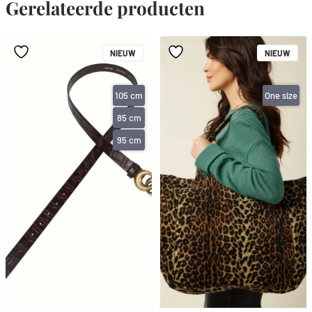
Gerelateerde producten
NIEUW
NIEUW
105 cm
One size
85 cm
95 cm