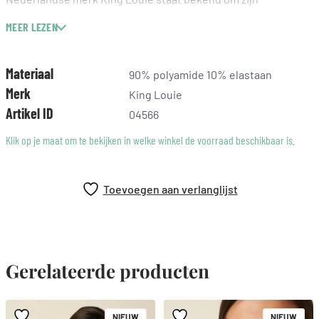
hoogwaardige kwaliteit en tijdloze ontwerpen. Deze panty in
MEER LEZEN
maat S/M is geschikt voor kledingmaat 34-38 en is een ideale
keuze voor wie op zoek is naar een stijlvolle en praktische
toevoeging aan haar garderobe.
Materiaal
90% polyamide 10% elastaan
Merk
King Louie
Artikel ID
04566
Klik op je maat om te bekijken in welke winkel de voorraad beschikbaar is.
Toevoegen aan verlanglijst
Gerelateerde producten
NIEUW
NIEUW