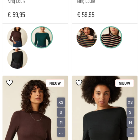
King Louie
King Louie
€
59,95
€
59,95
NIEUW
NIEUW
XS
XS
S
S
M
M
...
...