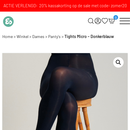
ACTIE VERLENGD: 20% kassakorting op de sale met code: zomer20
0
Home
>
Winkel
>
Dames
>
Panty's
>
Tights Micro – Donkerblauw