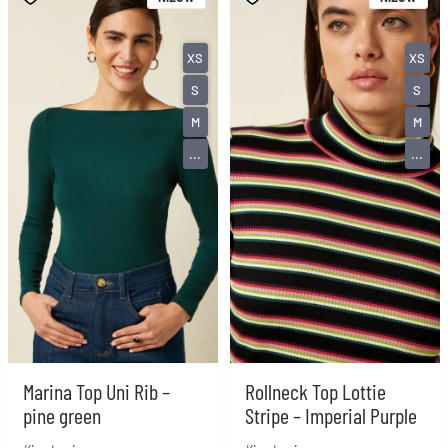
XS
XS
S
S
M
M
...
...
Marina Top Uni Rib –
Rollneck Top Lottie
pine green
Stripe – Imperial Purple