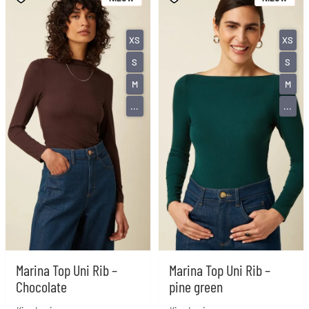
XS
XS
S
S
M
M
...
...
Marina Top Uni Rib –
Marina Top Uni Rib –
Chocolate
pine green