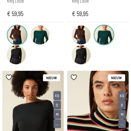
King Louie
King Louie
€
59,95
€
59,95
NIEUW
NIEUW
XS
XS
S
S
M
M
...
...