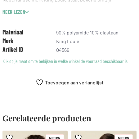
hoogwaardige kwaliteit en tijdloze ontwerpen. Deze panty in
MEER LEZEN
maat S/M is geschikt voor kledingmaat 34-38 en is een ideale
keuze voor wie op zoek is naar een stijlvolle en praktische
toevoeging aan haar garderobe.
Materiaal
90% polyamide 10% elastaan
Merk
King Louie
Artikel ID
04566
Klik op je maat om te bekijken in welke winkel de voorraad beschikbaar is.
Toevoegen aan verlanglijst
Gerelateerde producten
NIEUW
NIEUW