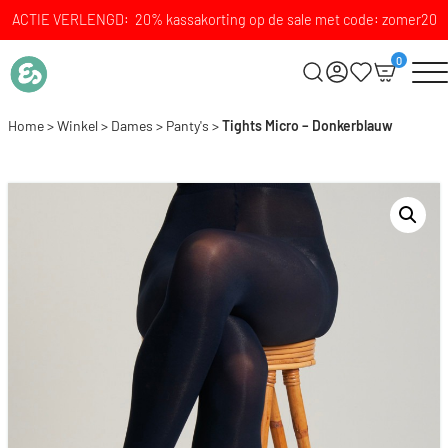
ACTIE VERLENGD: 20% kassakorting op de sale met code: zomer20
0
Home
>
Winkel
>
Dames
>
Panty's
>
Tights Micro – Donkerblauw