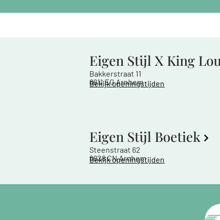
Eigen Stijl X King Lo
Bakkerstraat 11
6811 EG Arnhem
Bekijk openingstijden
Eigen Stijl Boetiek
Steenstraat 62
6828 CN Arnhem
Bekijk openingstijden