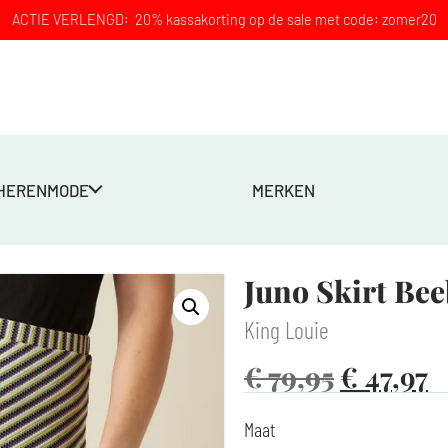
ACTIE VERLENGD: 20% kassakorting op de sale met code: zomer20
HERENMODE
MERKEN
wart
Juno Skirt Bee
King Louie
€
79,95
€
47,97
Maat