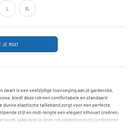
L
XL
T JE MAAT
n zwart is een veelzijdige toevoeging aan je garderobe.
cose, biedt deze rok een comfortabele en standaard
e dunne elastische tailleband zorgt voor een perfecte
itlopende stijl en midi-lengte een elegant silhouet creëren.
e touch, waardoor je deze rok eindeloos kunt combineren
al T-shirt voor een alledaagse look. Een echte aanvulling op