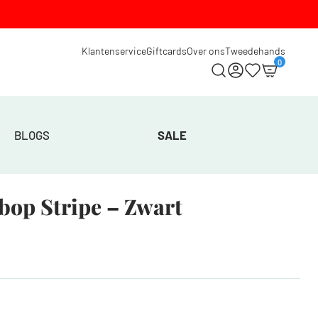
Klantenservice
Giftcards
Over ons
Tweedehands
0
BLOGS
SALE
bop Stripe – Zwart