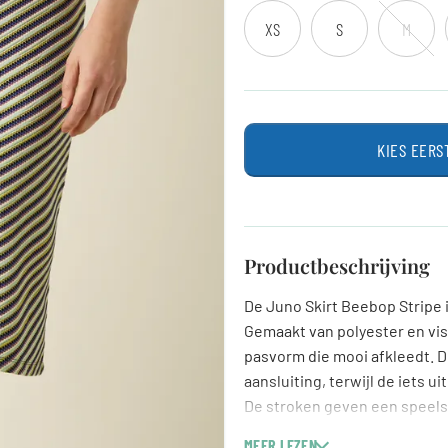
XS
S
M
KIES EERS
Productbeschrijving
De Juno Skirt Beebop Stripe i
Gemaakt van polyester en vis
pasvorm die mooi afkleedt. D
aansluiting, terwijl de iets u
De stroken geven een speels
met een leuke top of een casu
MEER LEZEN