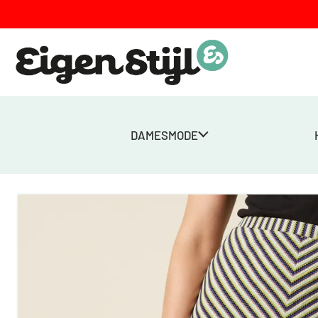
DAMESMODE
Home
>
Winkel
>
Dames
>
Rokken
>
Juno Skirt Beebop Stripe – Z