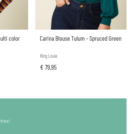
ulti color
Carina Blouse Tulum – Spruced Green
King Louie
€
79,95
ties!