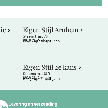
uie
Eigen Stijl Arnhem
Steenstraat 75
6828 CE Arnhem
Bekijk openingstijden
Eigen Stijl 2e kans
Steenstraat 66B
6828 CN Arnhem
Bekijk openingstijden
Levering en verzending