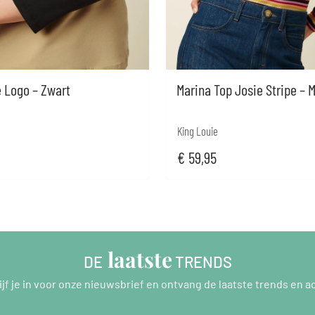
 Logo – Zwart
Marina Top Josie Stripe – M
King Louie
€
59,95
 laatste
DE
 TRENDS
ijf je in voor onze nieuwsbrief en ontvang de laatste trends en ac