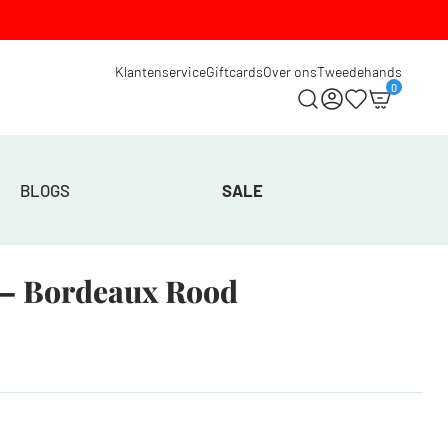
Klantenservice
Giftcards
Over ons
Tweedehands
0
BLOGS
SALE
 – Bordeaux Rood