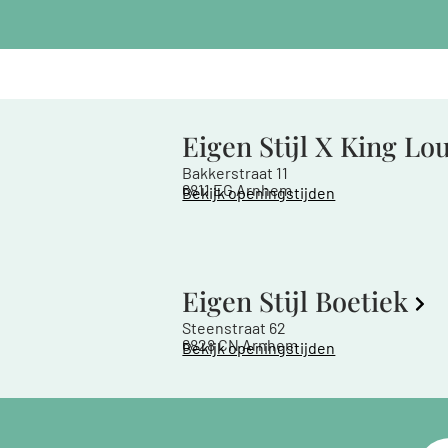
Eigen Stijl X King Lo
Bakkerstraat 11
6811 EG Arnhem
Bekijk openingstijden
Eigen Stijl Boetiek
Steenstraat 62
6828 CN Arnhem
Bekijk openingstijden