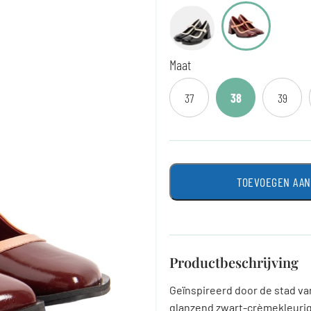
Maat
37
38
39
TOEVOEGEN AA
Productbeschrijving
Geïnspireerd door de stad va
glanzend zwart-crèmekleurig 