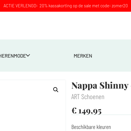
ACTIE VERLENGD: 20% kassakorting op de sale met code: zomer20
HERENMODE
MERKEN
ood
Nappa Shinny
ART Schoenen
€
149,95
Beschikbare kleuren