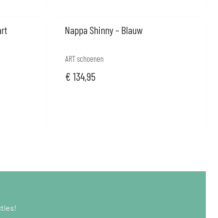
rt
Nappa Shinny – Blauw
ART schoenen
€
134,95
ties!