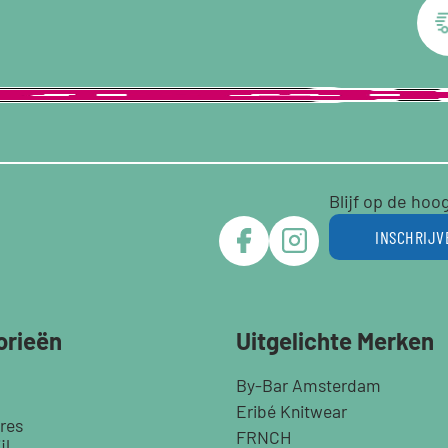
Blijf op de hoo
INSCHRIJV
orieën
Uitgelichte Merken
By-Bar Amsterdam
Eribé Knitwear
res
FRNCH
jl