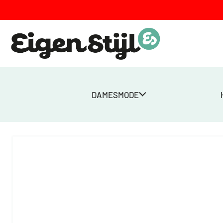
DAMESMODE
Home
>
Winkel
>
Dames
>
Schoenen
>
Nappa Shinny – bordeaux r