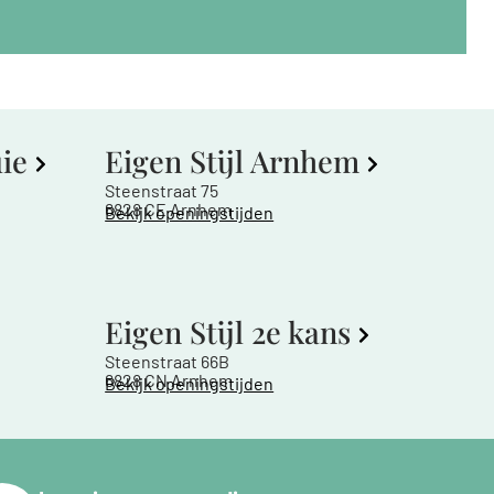
uie
Eigen Stijl Arnhem
Steenstraat 75
6828 CE Arnhem
Bekijk openingstijden
Eigen Stijl 2e kans
Steenstraat 66B
6828 CN Arnhem
Bekijk openingstijden