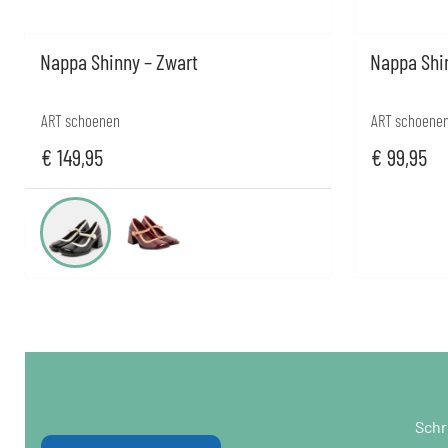
Nappa Shinny – Zwart
Nappa Shi
ART schoenen
ART schoene
€
149,95
€
99,95
Schr