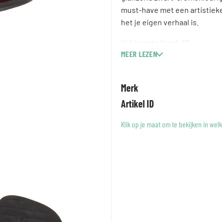
must-have met een artistieke
het je eigen verhaal is.
Hakhoogte (mm): 60
MEER LEZEN
Sluiting: Elastiek
Vervaardiging: Gelijmd
Voering: Microvezel
Merk
Buitenmateriaal: Kalfsleer
Artikel ID
Materiaal hak: ABS
Inlegzolen: Uitneembare mic
Klik op je maat om te bekijken in wel
Buitenzool: 100% rubber
Type hak: Blokhak