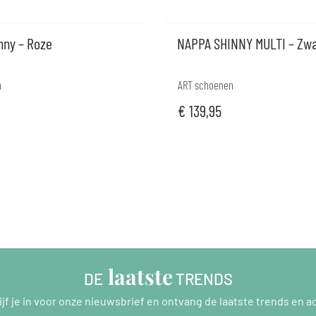
nny – Roze
NAPPA SHINNY MULTI – Zwa
n
ART schoenen
€
139,95
 laatste
DE
 TRENDS
ijf je in voor onze nieuwsbrief en ontvang de laatste trends en ac