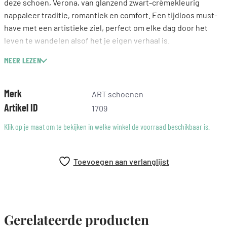
deze schoen, Verona, van glanzend zwart-crèmekleurig
nappaleer traditie, romantiek en comfort. Een tijdloos must-
have met een artistieke ziel, perfect om elke dag door het
leven te wandelen alsof het je eigen verhaal is.
MEER LEZEN
Hakhoogte (mm): 60
Sluiting: Elastiek
Vervaardiging: Gelijmd
Merk
ART schoenen
Voering: Microvezel
Artikel ID
1709
Buitenmateriaal: Kalfsleer
Materiaal hak: ABS
Klik op je maat om te bekijken in welke winkel de voorraad beschikbaar is.
Inlegzolen: Uitneembare microvezel
Buitenzool: 100% rubber
Toevoegen aan verlanglijst
Type hak: Blokhak
Gerelateerde producten