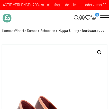
ACTIE VERLENGD: 20% kassakorting op de sale met code: zomer20
0
Home
>
Winkel
>
Dames
>
Schoenen
>
Nappa Shinny – bordeaux rood