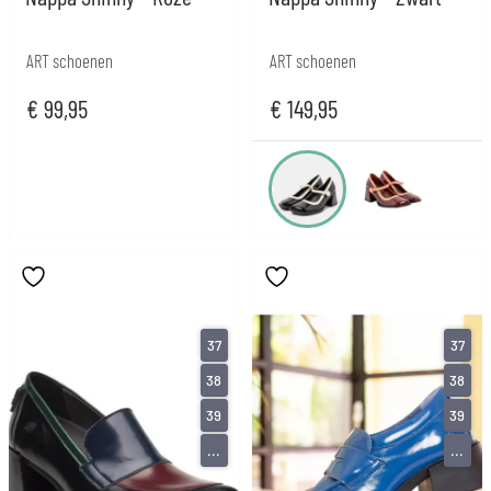
ART schoenen
ART schoenen
€
99,95
€
149,95
37
37
38
38
39
39
...
...