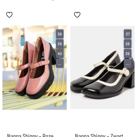
38
37
39
38
40
39
...
...
Nappa Shinny – Roze
Nappa Shinny – Zwart