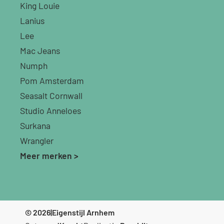
King Louie
Lanius
Lee
Mac Jeans
Numph
Pom Amsterdam
Seasalt Cornwall
Studio Anneloes
Surkana
Wrangler
Meer merken >
© 2026
|
Eigenstijl Arnhem