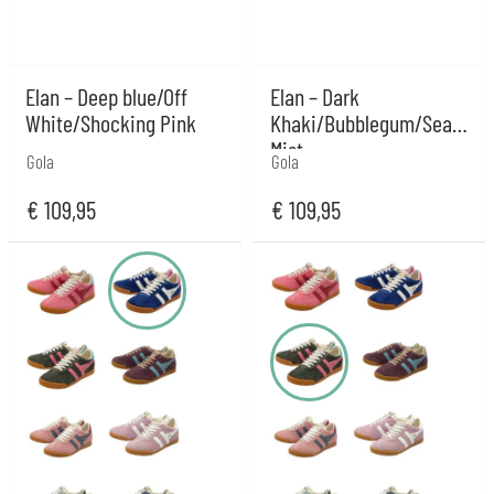
Elan – Deep blue/Off
Elan – Dark
White/Shocking Pink
Khaki/Bubblegum/Sea
Mist
Gola
Gola
€
109,95
€
109,95