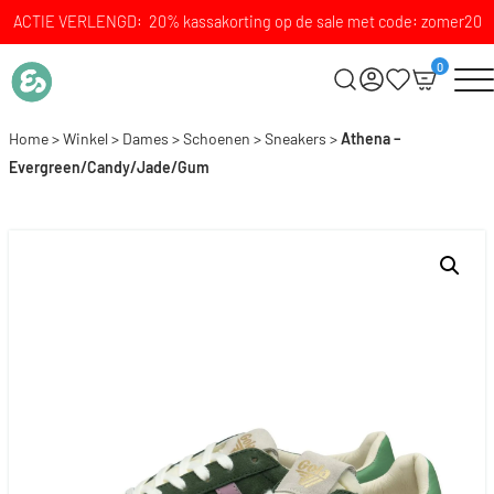
ACTIE VERLENGD: 20% kassakorting op de sale met code: zomer20
0
Home
>
Winkel
>
Dames
>
Schoenen
>
Sneakers
>
Athena –
Evergreen/Candy/Jade/Gum