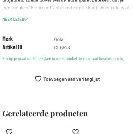
een tonale of kleurcontrasterende optie kunt kiezen die past
bij je garderobe, hier afgebeeld in roos, maanlichtblauw,
MEER LEZEN
gebroken wit en gum.
Authentiek Gola-ontwerp
Jaren 80 sneakers
Merk
Gola
Dames sneakers
Artikel ID
CLB573
Suède sneakers
Klik op je maat om te bekijken in welke winkel de voorraad beschikbaar is.
Klassieke court-stijl
Toevoegen aan verlanglijst
Gerelateerde producten