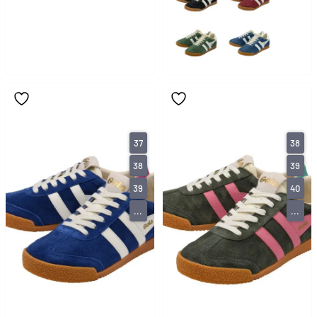
37
38
38
39
39
40
...
...