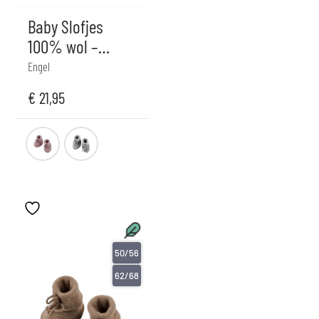
Baby Slofjes
100% wol –
Creme wit
Engel
€
21,95
50/56
62/68