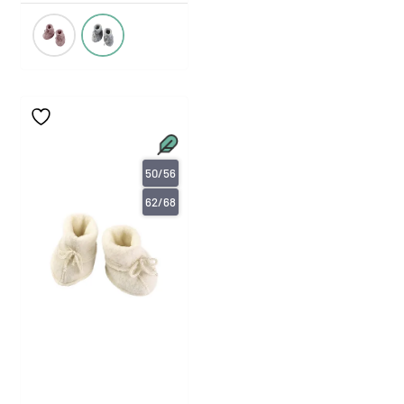
50/56
62/68