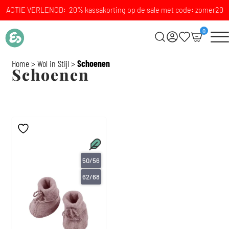
ACTIE VERLENGD: 20% kassakorting op de sale met code: zomer20
0
Home
>
Wol in Stijl
>
Schoenen
Schoenen
50/56
62/68