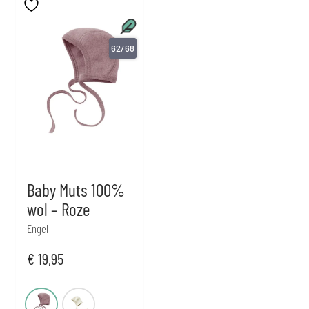
62/68
Baby Muts 100%
wol – Roze
Engel
€
19,95