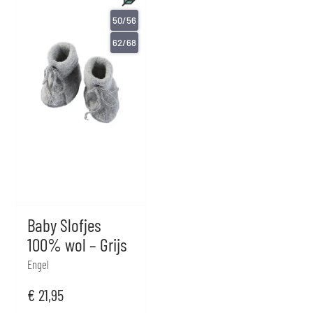
50/56
62/68
Baby Slofjes
100% wol – Grijs
Engel
€
21,95