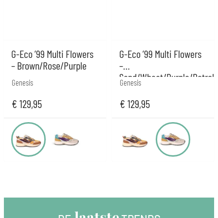
G-Eco ’99 Multi Flowers
G-Eco ’99 Multi Flowers
– Brown/Rose/Purple
–
Sand/Wheat/Purple/Petrol
Genesis
Genesis
€
129,95
€
129,95
 laatste