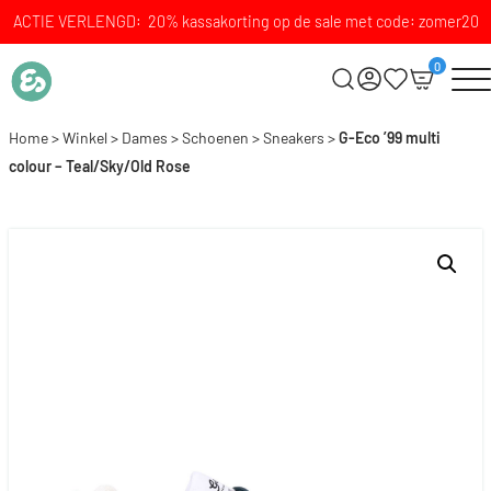
ACTIE VERLENGD: 20% kassakorting op de sale met code: zomer20
0
Home
>
Winkel
>
Dames
>
Schoenen
>
Sneakers
>
G-Eco ’99 multi
colour – Teal/Sky/Old Rose