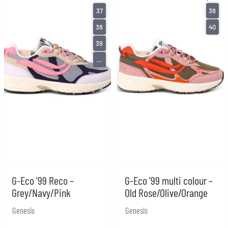
een maat groter te nemen.
37
38
38
40
39
...
G-Eco ’99 Reco –
G-Eco ’99 multi colour –
Grey/Navy/Pink
Old Rose/Olive/Orange
Genesis
Genesis