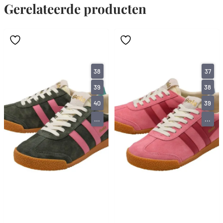
Gerelateerde producten
38
37
39
38
40
39
...
...