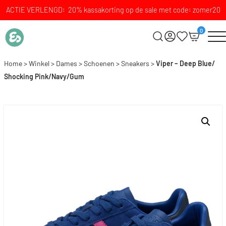
ACTIE VERLENGD: 20% kassakorting op de sale met code: zomer20
0
Home
>
Winkel
>
Dames
>
Schoenen
>
Sneakers
>
Viper – Deep Blue/
Shocking Pink/Navy/Gum