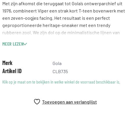
Met zijn afkomst die teruggaat tot Gola’s ontwerparchief uit
1976, combineert Viper een strak kort T-teen bovenwerk met
een zeven-oogjes facing. Het resultaat is een perfect
geproportioneerde heritage-sneaker met een trendy
rubberen zool. We zijn dol op de minimalistische lijnen van
deze luxe suède damessneaker. Viper neemt ons mee terug
MEER LEZEN
naar de hoogtijdagen van Gola.
Merk
Gola
Artikel ID
CLB735
Klik op je maat om te bekijken in welke winkel de voorraad beschikbaar is.
Toevoegen aan verlanglijst