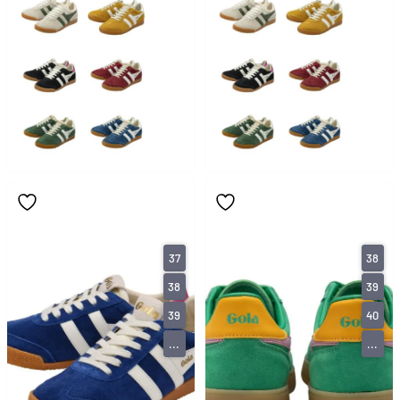
37
38
38
39
39
40
...
...