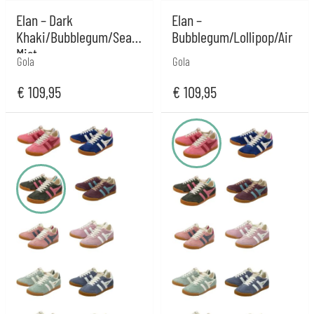
Elan – Dark
Elan –
Khaki/Bubblegum/Sea
Bubblegum/Lollipop/Air
Mist
Gola
Gola
€
109,95
€
109,95