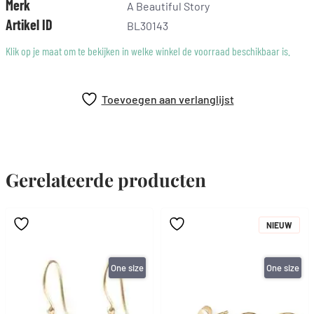
Merk
A Beautiful Story
plezier.
Artikel ID
BL30143
Elke edelsteen is uniek. Daarom kan de kleur van je sieraad er
Klik op je maat om te bekijken in welke winkel de voorraad beschikbaar is.
iets anders uitzien dan op de foto.
Toevoegen aan verlanglijst
Gerelateerde producten
NIEUW
One size
One size