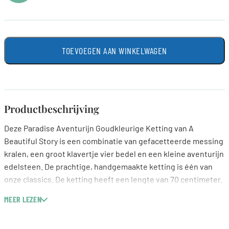
TOEVOEGEN AAN WINKELWAGEN
Productbeschrijving
Deze Paradise Aventurijn Goudkleurige Ketting van A
Beautiful Story is een combinatie van gefacetteerde messing
kralen, een groot klavertje vier bedel en een kleine aventurijn
edelsteen. De prachtige, handgemaakte ketting is één van
onze classics. De ketting heeft een lengte van 70 centimeter.
MEER LEZEN
Ga op avontuur met een onbezorgd hart en maak de reis van
je leven. Met aventurijn ga je helemaal je eigen gang en trek je
de wereld in. Naar Bussum of Bejing, je zet elke stap met