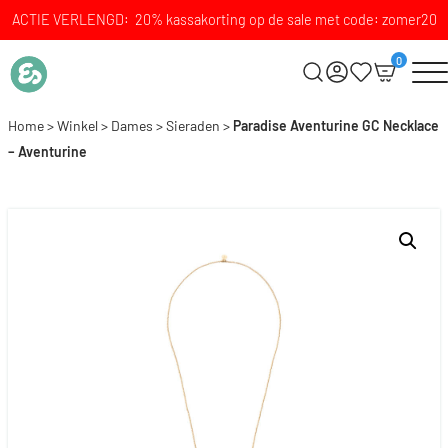
ACTIE VERLENGD: 20% kassakorting op de sale met code: zomer20
0
Home
>
Winkel
>
Dames
>
Sieraden
>
Paradise Aventurine GC Necklace
– Aventurine