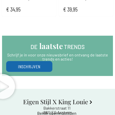
€
34,95
€
39,95
 laatste
DE
 TRENDS
Schrijf je in voor onze nieuwsbrief en ontvang de laatste
trends en acties!
INSCHRIJVEN
Eigen Stijl X King Louie
Bakkerstraat 11
6811 EG Arnhem
Bekijk openingstijden