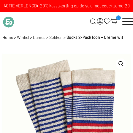
ACTIE VERLENGD: 20% kassakorting op de sale met code: zomer20
0
Home
>
Winkel
>
Dames
>
Sokken
>
Socks 2-Pack Icon – Creme wit