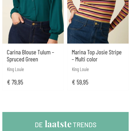
Carina Blouse Tulum –
Marina Top Josie Stripe
Spruced Green
– Multi color
King Louie
King Louie
€
79,95
€
59,95
 laatste
DE
 TRENDS