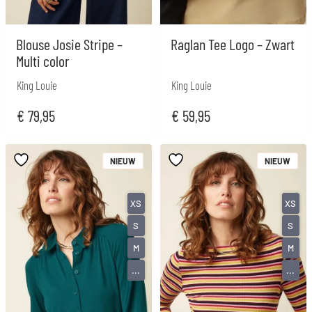
Blouse Josie Stripe –
Raglan Tee Logo – Zwart
Multi color
King Louie
King Louie
€
79,95
€
59,95
NIEUW
NIEUW
XS
XS
S
S
M
M
...
...