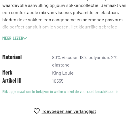
waardevolle aanvulling op jouw sokkencollectie. Gemaakt van
een comfortabele mix van viscose, polyamide en elastaan,
bieden deze sokken een aangename en ademende pasvorm
die perfect aansluit om je voeten. Het kleurrijke gebreide
ontwerp zorgt voor een speelse uitstraling, en je kunt ze
MEER LEZEN
gemakkelijk combineren met zowel casual als dressy outfits.
Geniet van de hoge kwaliteit en het comfort dat deze sokken
bieden, waardoor je elke stap met plezier zet.
Materiaal
80% viscose, 18% polyamide, 2%
elastane
Merk
King Louie
Artikel ID
10555
Klik op je maat om te bekijken in welke winkel de voorraad beschikbaar is.
Toevoegen aan verlanglijst