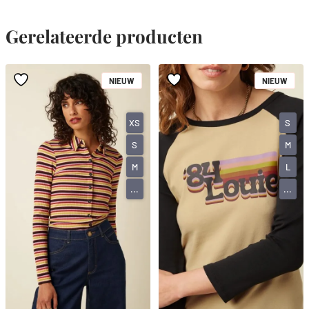
Gerelateerde producten
NIEUW
NIEUW
XS
S
S
M
M
L
...
...