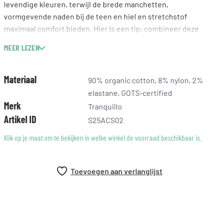
levendige kleuren, terwijl de brede manchetten,
vormgevende naden bij de teen en hiel en stretchstof
maximaal comfort bieden. Hier is een tip: combineer deze
sokken met een van onze trendy broeken voor een
MEER LEZEN
opvallende look.
Materiaal
90% organic cotton, 8% nylon, 2%
elastane, GOTS-certified
Merk
Tranquillo
Artikel ID
S25ACS02
Klik op je maat om te bekijken in welke winkel de voorraad beschikbaar is.
Toevoegen aan verlanglijst