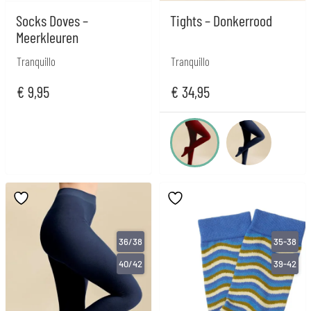
Socks Doves –
Tights – Donkerrood
Meerkleuren
Tranquillo
Tranquillo
€
9,95
€
34,95
36/38
35-38
40/42
39-42