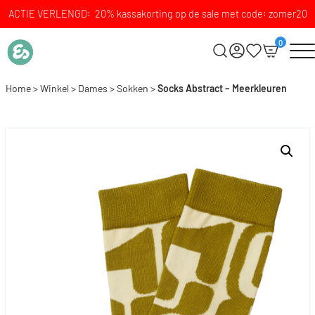
ACTIE VERLENGD: 20% kassakorting op de sale met code: zomer20
0
Home
>
Winkel
>
Dames
>
Sokken
>
Socks Abstract – Meerkleuren