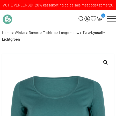
ACTIE VERLENGD: 20% kassakorting op de sale met code: zomer20
0
Home
>
Winkel
>
Dames
>
T-shirts
>
Lange mouw
>
Tara-Lyocell –
Lichtgroen