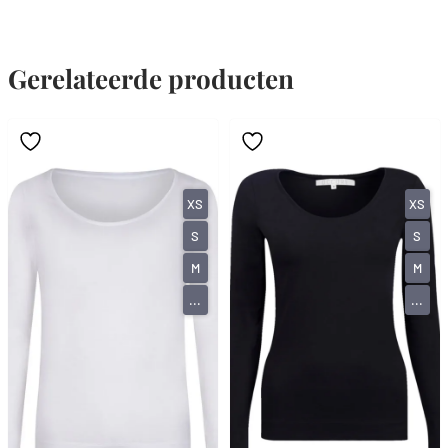
Gerelateerde producten
XS
XS
S
S
M
M
...
...