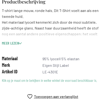
Productbeschrijving
T-shirt lange mouw, ronde hals. Dit T-Shirt voelt aan als een
tweede huid.
Het materiaal lyocell kenmerkt zich door de mooi subtiele,
zijde-achtige glans. Naast haar duurzaamheid heeft de stof
nog een aantal andere positieve eigenschappen: het voelt
heerlijk zacht en soepel aan, is huidvriendelijk (door zijn
MEER LEZEN
natuurlijkheid), is erg sterk en absorbeert water zelfs beter
dan katoen.
Materiaal
95% lyocell 5% elastan
Wassen op 30 graden
Merk
Eigen Stijl Label
Artikel ID
LE-4301E
Klik op je maat om te bekijken in welke winkel de voorraad beschikbaar is.
Toevoegen aan verlanglijst