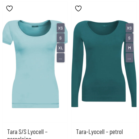
XS
XS
S
S
XL
M
...
...
Tara S/S Lyocell –
Tara-Lyocell – petrol
porceleine