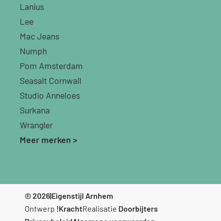
Lanius
Lee
Mac Jeans
Numph
Pom Amsterdam
Seasalt Cornwall
Studio Anneloes
Surkana
Wrangler
Meer merken >
© 2026
|
Eigenstijl Arnhem
Ontwerp
!Kracht
Realisatie
Doorbijters