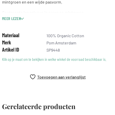
mintgroen en een wijde pasvorm.
Gestreepte longsleeve in paars en mintgroen
MEER LEZEN
POM-logo op de voorkant
Crew neck
Lange mouwen
Materiaal
100% Organic Cotton
Boxy fit
Merk
Pom Amsterdam
100% biologisch katoen
Artikel ID
SP9448
Pasvorm: De longsleeve heeft een wijde pasvorm en lange
Klik op je maat om te bekijken in welke winkel de voorraad beschikbaar is.
mouwen. Het model op de foto is 176 cm lang en draagt maat
36.
Toevoegen aan verlanglijst
Gerelateerde producten