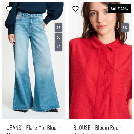
SALE 40%
36
36
38
44
JEANS – Flare Mid Blue –
BLOUSE – Bloom Red –