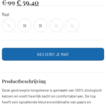
€
99
€
59,40
Maat
34
36
38
40
42
KIES EERST JE MAAT
Productbeschrijving
Deze gestreepte longsleeve is gemaakt van 100% biologisch
katoen en voelt heerlijk zacht en comfortabel aan. De top
heeft een opvallende kleurencombinatie van paars en