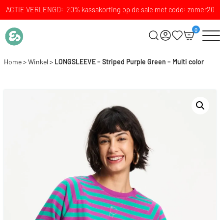
ACTIE VERLENGD: 20% kassakorting op de sale met code: zomer20
0
Home
>
Winkel
>
LONGSLEEVE – Striped Purple Green – Multi color