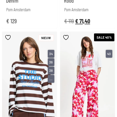
Denim
Rood
Pom Amsterdam
Pom Amsterdam
€
129
€
119
€
71,40
SALE 40%
NIEUW
34
40
36
38
...