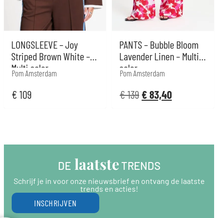
LONGSLEEVE – Joy
PANTS – Bubble Bloom
Striped Brown White –
Lavender Linen – Multi
Multi color
color
Pom Amsterdam
Pom Amsterdam
€
109
€
139
€
83,40
 laatste
DE
 TRENDS
Schrijf je in voor onze nieuwsbrief en ontvang de laatste
trends en acties!
INSCHRIJVEN