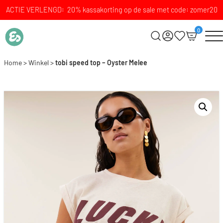
ACTIE VERLENGD: 20% kassakorting op de sale met code: zomer20
0
Home
>
Winkel
>
tobi speed top – Oyster Melee