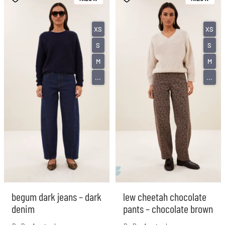
XS
XS
S
S
M
M
...
...
begum dark jeans – dark
lew cheetah chocolate
denim
pants – chocolate brown