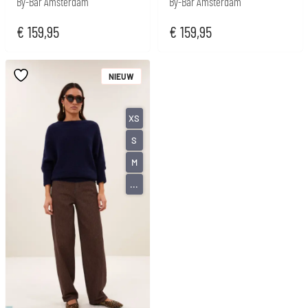
By-Bar Amsterdam
By-Bar Amsterdam
€
159,95
€
159,95
NIEUW
XS
S
M
...