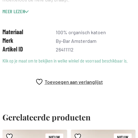
MEER LEZEN
– biologisch katoen
– ronde halslijn
– kleine kapmouw
Materiaal
100% organisch katoen
Merk
By-Bar Amsterdam
Artikel ID
26411112
Klik op je maat om te bekijken in welke winkel de voorraad beschikbaar is.
Toevoegen aan verlanglijst
Gerelateerde producten
NIEUW
NIEUW