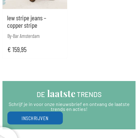
lew stripe jeans –
copper stripe
By-Bar Amsterdam
€
159,95
 laatste
DE
 TRENDS
Schrijf je in voor onze nieuwsbrief en ontvang de laatste
trends en acties!
INSCHRIJVEN