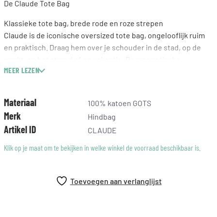
De Claude Tote Bag
Klassieke tote bag, brede rode en roze strepen
Claude is de iconische oversized tote bag, ongelooflijk ruim
en praktisch. Draag hem over je schouder in de stad, op de
markt, op het strand of op vakantie. De magnetische
MEER LEZEN
drukknoop houdt hem gesloten, zodat er niets uitvalt. In het
binnenvakje kun je je essentiële spullen opbergen, zodat je
ze altijd bij de hand hebt. Kies voor de levendige oranje en
Materiaal
100% katoen GOTS
blauwgrijze mix in GOTS-gecertificeerd katoen – een heldere
Merk
Hindbag
maar rustgevende combinatie die de straling van de zon en
Artikel ID
CLAUDE
de zachtheid van de mediterrane horizonnen vastlegt.
Klik op je maat om te bekijken in welke winkel de voorraad beschikbaar is.
Afmetingen: L 40 x H 33 x 23 cm, L 23 x H 18 cm (binnenvak)
Inhoud: 33 liter
Toevoegen aan verlanglijst