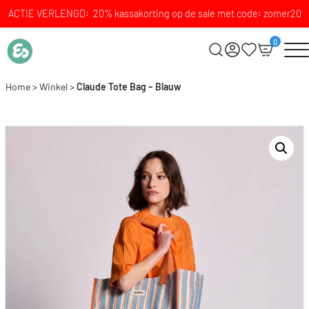
ACTIE VERLENGD: 20% kassakorting op de sale met code: zomer20
0
Home
>
Winkel
>
Claude Tote Bag – Blauw