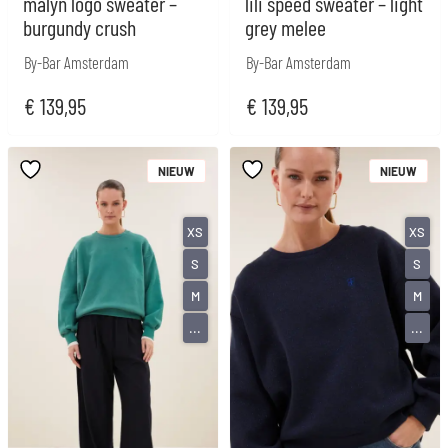
malyn logo sweater –
lili speed sweater – light
burgundy crush
grey melee
By-Bar Amsterdam
By-Bar Amsterdam
€
139,95
€
139,95
NIEUW
NIEUW
XS
XS
S
S
M
M
...
...