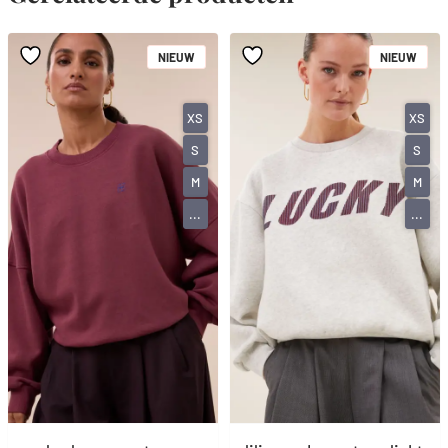
NIEUW
NIEUW
XS
XS
S
S
M
M
...
...