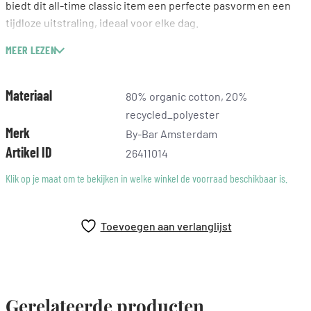
biedt dit all-time classic item een perfecte pasvorm en een
tijdloze uitstraling, ideaal voor elke dag.
model info: 178 centimeter, draagt maat s
MEER LEZEN
fit: oversized
Materiaal
80% organic cotton, 20%
recycled_polyester
Merk
By-Bar Amsterdam
Artikel ID
26411014
Klik op je maat om te bekijken in welke winkel de voorraad beschikbaar is.
Toevoegen aan verlanglijst
Gerelateerde producten