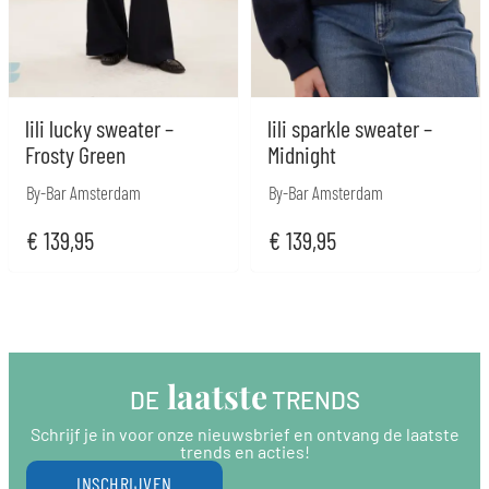
lili lucky sweater –
lili sparkle sweater –
Frosty Green
Midnight
By-Bar Amsterdam
By-Bar Amsterdam
€
139,95
€
139,95
 laatste
DE
 TRENDS
Schrijf je in voor onze nieuwsbrief en ontvang de laatste
trends en acties!
INSCHRIJVEN