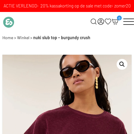
ACTIE VERLENGD: 20% kassakorting op de sale met code: zomer20
0
Home
>
Winkel
>
nuki slub top – burgundy crush