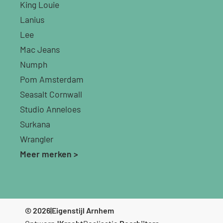
King Louie
Lanius
Lee
Mac Jeans
Numph
Pom Amsterdam
Seasalt Cornwall
Studio Anneloes
Surkana
Wrangler
Meer merken >
© 2026
|
Eigenstijl Arnhem