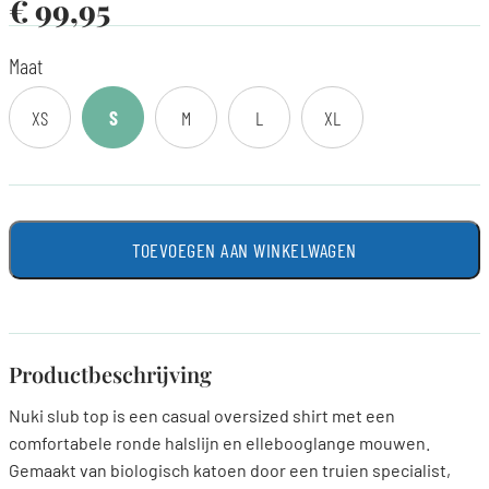
€
99,95
Maat
XS
S
M
L
XL
TOEVOEGEN AAN WINKELWAGEN
Productbeschrijving
Nuki slub top is een casual oversized shirt met een
comfortabele ronde halslijn en ellebooglange mouwen.
Gemaakt van biologisch katoen door een truien specialist,