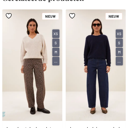
NIEUW
NIEUW
XS
XS
S
S
M
M
...
...