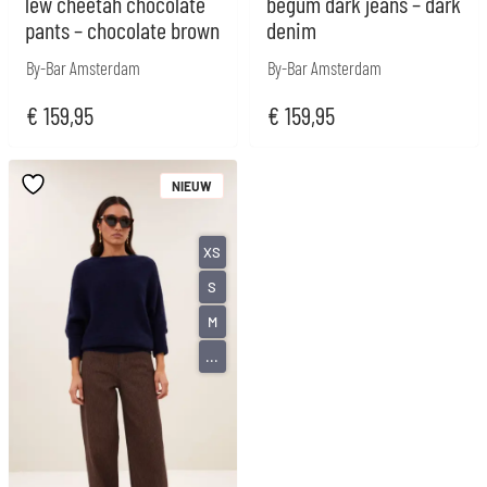
lew cheetah chocolate
begum dark jeans – dark
pants – chocolate brown
denim
By-Bar Amsterdam
By-Bar Amsterdam
€
159,95
€
159,95
NIEUW
XS
S
M
...