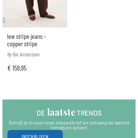
lew stripe jeans –
copper stripe
By-Bar Amsterdam
€
159,95
 laatste
DE
 TRENDS
Schrijf je in voor onze nieuwsbrief en ontvang de laatste
trends en acties!
INSCHRIJVEN