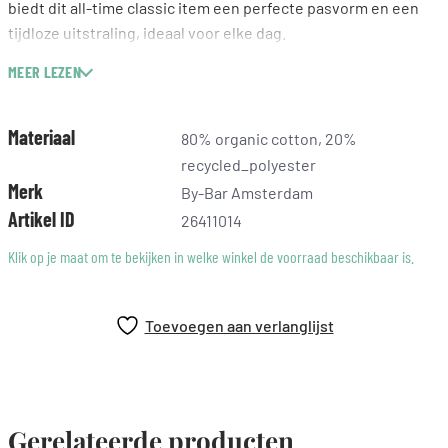
biedt dit all-time classic item een perfecte pasvorm en een
tijdloze uitstraling, ideaal voor elke dag.
model info: 178 centimeter, draagt maat s
MEER LEZEN
fit: oversized
Materiaal
80% organic cotton, 20%
recycled_polyester
Merk
By-Bar Amsterdam
Artikel ID
26411014
Klik op je maat om te bekijken in welke winkel de voorraad beschikbaar is.
Toevoegen aan verlanglijst
Gerelateerde producten