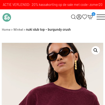
ACTIE VERLENGD: 20% kassakorting op de sale met code: zomer20
0
Home
>
Winkel
>
nuki slub top – burgundy crush