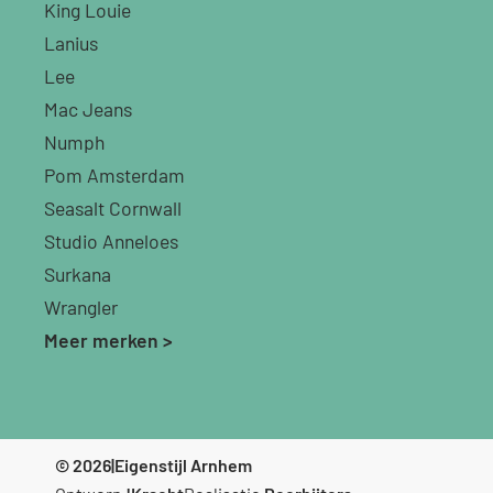
King Louie
Lanius
Lee
Mac Jeans
Numph
Pom Amsterdam
Seasalt Cornwall
Studio Anneloes
Surkana
Wrangler
Meer merken >
© 2026
|
Eigenstijl Arnhem