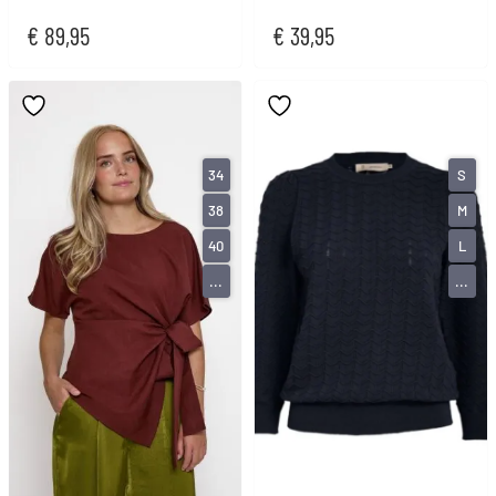
€
89,95
€
39,95
34
S
38
M
40
L
...
...