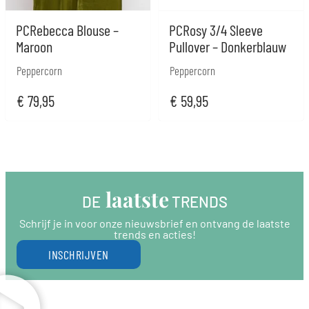
PCRebecca Blouse –
PCRosy 3/4 Sleeve
Maroon
Pullover – Donkerblauw
Peppercorn
Peppercorn
€
79,95
€
59,95
 laatste
DE
 TRENDS
Schrijf je in voor onze nieuwsbrief en ontvang de laatste
trends en acties!
INSCHRIJVEN