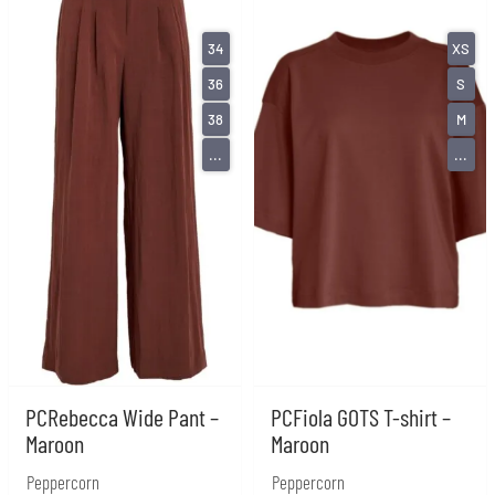
34
XS
36
S
38
M
...
...
PCRebecca Wide Pant –
PCFiola GOTS T-shirt –
Maroon
Maroon
Peppercorn
Peppercorn