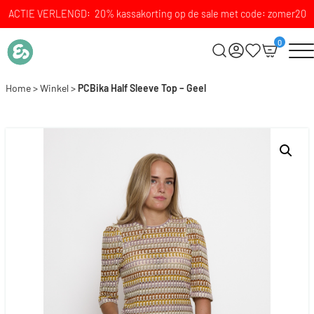
ACTIE VERLENGD: 20% kassakorting op de sale met code: zomer20
0
Home
>
Winkel
>
PCBika Half Sleeve Top – Geel