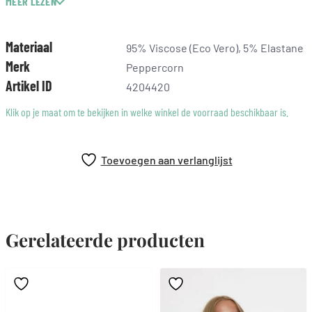
MEER LEZEN
Pasvorm: Normaal
Samenstelling: 95% viscose (Eco Vero), 5% elastaan
Materiaal
95% Viscose (Eco Vero), 5% Elastane
Merk
Peppercorn
Artikel ID
4204420
Klik op je maat om te bekijken in welke winkel de voorraad beschikbaar is.
Toevoegen aan verlanglijst
Gerelateerde producten