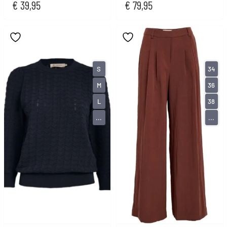
€
39,95
€
79,95
S
34
M
36
L
38
...
...