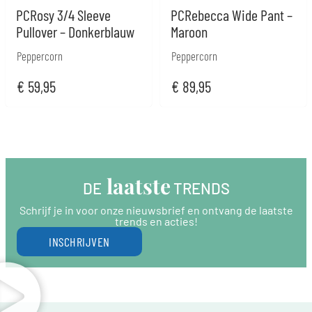
PCRosy 3/4 Sleeve
PCRebecca Wide Pant –
Pullover – Donkerblauw
Maroon
Peppercorn
Peppercorn
€
59,95
€
89,95
 laatste
DE
 TRENDS
Schrijf je in voor onze nieuwsbrief en ontvang de laatste
trends en acties!
INSCHRIJVEN