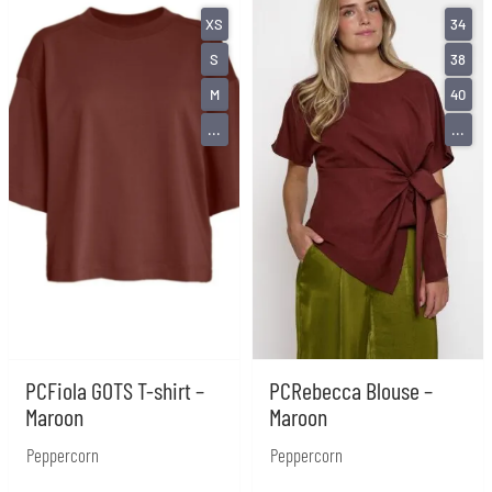
XS
34
S
38
M
40
...
...
PCFiola GOTS T-shirt –
PCRebecca Blouse –
Maroon
Maroon
Peppercorn
Peppercorn