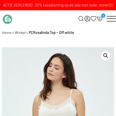
ACTIE VERLENGD: 20% kassakorting op de sale met code: zomer20
0
Home
>
Winkel
>
PCRosalinda Top – Off white