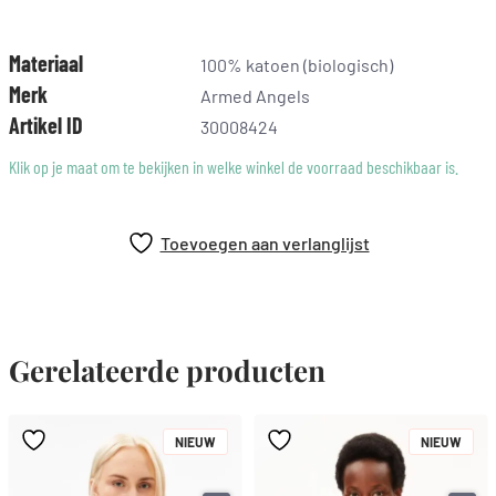
moeiteloos aan op jouw stijl. Combineer hem eenvoudig met
een lichte broek of een elegant rokje voor een speelse,
moderne outfit. Laat je persoonlijkheid spreken met dit merk,
Materiaal
100% katoen (biologisch)
dat staat voor duurzaamheid en stijl.
Merk
Armed Angels
Artikel ID
30008424
Klik op je maat om te bekijken in welke winkel de voorraad beschikbaar is.
Toevoegen aan verlanglijst
Gerelateerde producten
NIEUW
NIEUW