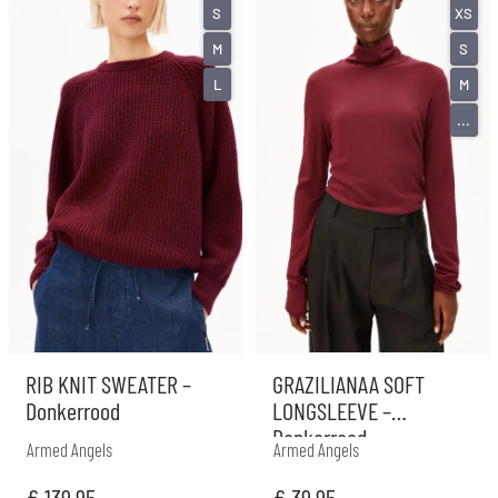
S
XS
M
S
L
M
...
RIB KNIT SWEATER –
GRAZILIANAA SOFT
Donkerrood
LONGSLEEVE –
Donkerrood
Armed Angels
Armed Angels
€
139,95
€
39,95