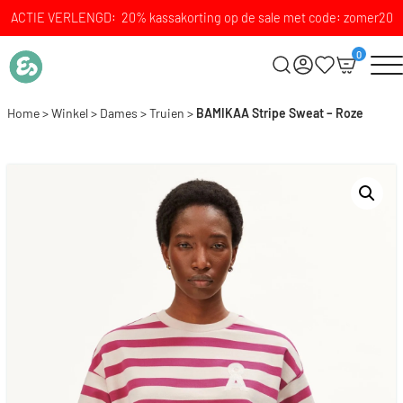
ACTIE VERLENGD: 20% kassakorting op de sale met code: zomer20
0
Home
>
Winkel
>
Dames
>
Truien
>
BAMIKAA Stripe Sweat – Roze