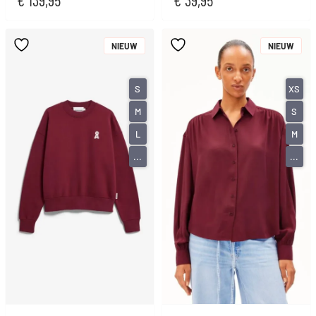
NIEUW
NIEUW
S
XS
M
S
L
M
...
...