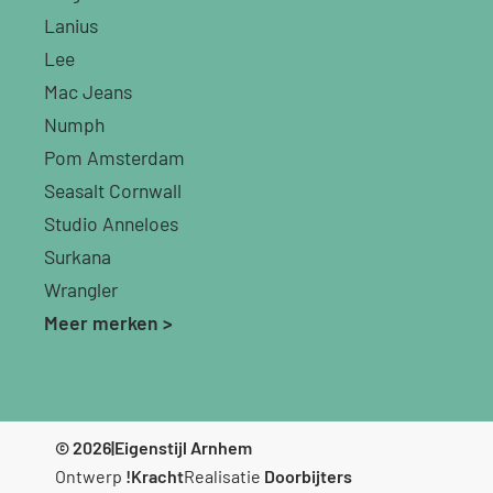
Lanius
Lee
Mac Jeans
Numph
Pom Amsterdam
Seasalt Cornwall
Studio Anneloes
Surkana
Wrangler
Meer merken >
© 2026
|
Eigenstijl Arnhem
Ontwerp
!Kracht
Realisatie
Doorbijters