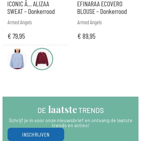
ICONIC Ã… ALIZAA
EFINARAA ECOVERO
SWEAT – Donkerrood
BLOUSE – Donkerrood
Armed Angels
Armed Angels
€
79,95
€
89,95
 laatste
DE
 TRENDS
Schrijf je in voor onze nieuwsbrief en ontvang de laatste
trends en acties!
INSCHRIJVEN