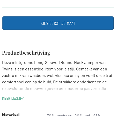
KIES EERST JE MAAT
Productbeschrijving
Deze mintgroene Long-Sleeved Round-Neck Jumper van
Twins is een essentieel item voor je stijl. Gemaakt van een
zachte mix van wasbeer, wol, viscose en nylon voelt deze trui
comfortabel aan op de huid. De strakkere onderkant en de
nauwsluitende mouwen geven een moderne pasvorm die
perfect aansluit. Deze jumper is ideaal om te combineren
MEER LEZEN
onder een blazer of met een stijlvolle sjaal voor een verfijnde
look. Voeg een frisse kleur toe aan je garderobe met deze
veelzijdige trui.
Materiaal
30% wasbeer - 20% wol - 25%