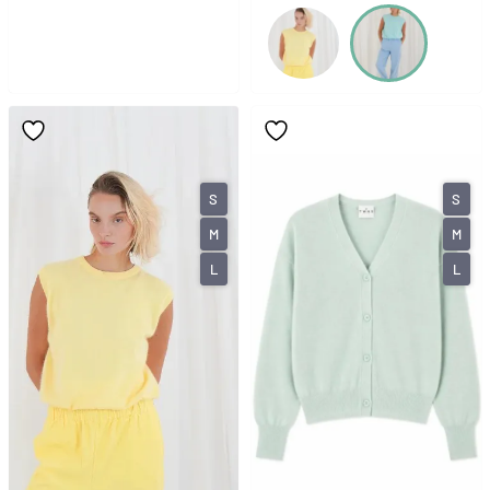
S
S
M
M
L
L