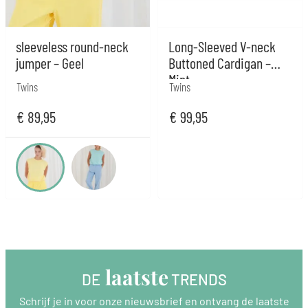
sleeveless round-neck
Long-Sleeved V-neck
jumper – Geel
Buttoned Cardigan –
Mint
Twins
Twins
€
89,95
€
99,95
 laatste
DE
 TRENDS
Schrijf je in voor onze nieuwsbrief en ontvang de laatste