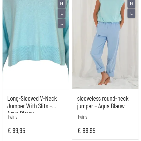
M
M
L
L
...
Long-Sleeved V-Neck
sleeveless round-neck
Jumper With Slits –
jumper – Aqua Blauw
Aqua Blauw
Twins
Twins
€
99,95
€
89,95