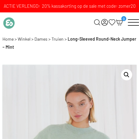
ACTIE VERLENGD: 20% kassakorting op de sale met code: zomer20
0
Home
>
Winkel
>
Dames
>
Truien
>
Long-Sleeved Round-Neck Jumper
– Mint