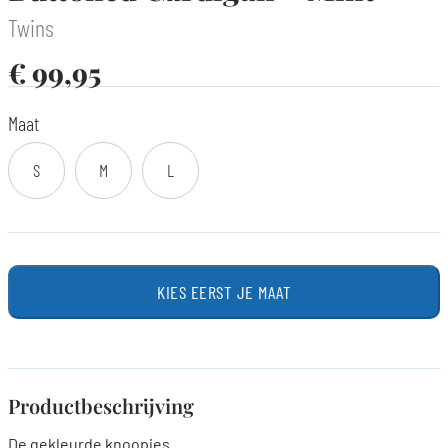
Twins
€
99,95
Maat
S
M
L
KIES EERST JE MAAT
Productbeschrijving
De gekleurde knoopjes