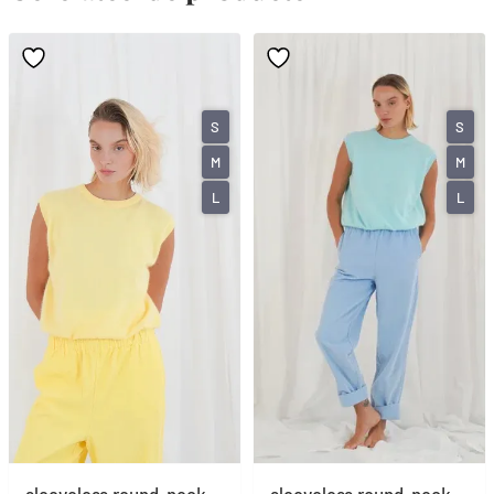
S
S
M
M
L
L