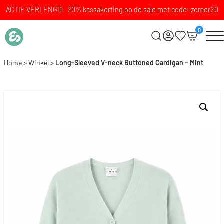
ACTIE VERLENGD: 20% kassakorting op de sale met code: zomer20
0
Home
>
Winkel
>
Long-Sleeved V-neck Buttoned Cardigan – Mint