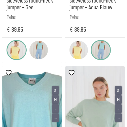
sleeveless round-neck
sleeveless round-neck
jumper – Geel
jumper – Aqua Blauw
Twins
Twins
€
89,95
€
89,95
S
S
M
M
L
L
...
...