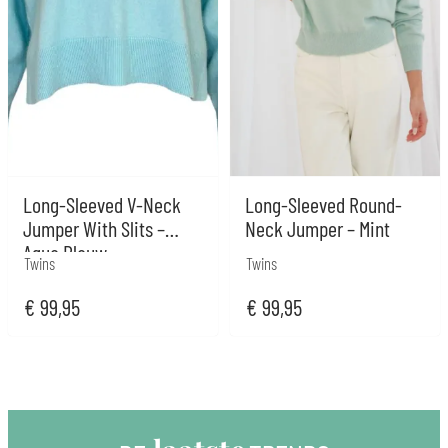
Long-Sleeved V-Neck
Long-Sleeved Round-
Jumper With Slits –
Neck Jumper – Mint
Aqua Blauw
Twins
Twins
€
99,95
€
99,95