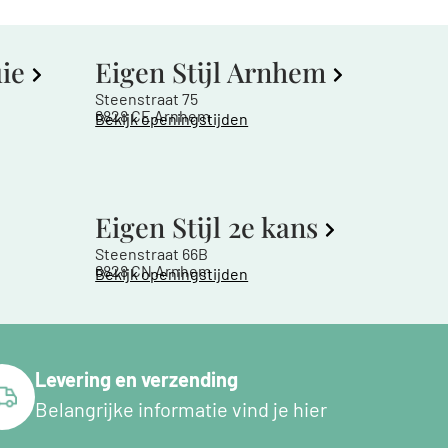
uie
Eigen Stijl Arnhem
Steenstraat 75
6828 CE Arnhem
Bekijk openingstijden
Eigen Stijl 2e kans
Steenstraat 66B
6828 CN Arnhem
Bekijk openingstijden
Levering en verzending
Belangrijke informatie vind je hier