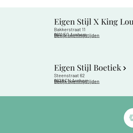
Eigen Stijl X King Lo
Bakkerstraat 11
6811 EG Arnhem
Bekijk openingstijden
Eigen Stijl Boetiek
Steenstraat 62
6828 CN Arnhem
Bekijk openingstijden