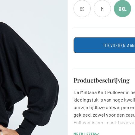
XS
M
XXL
TOEVOEGEN AA
Productbeschrijving
De MSDana Knit Pullover in he
kledingstuk is van hoge kwal
om zijn tijdloze ontwerpen en
gekleed, zowel voor een cas
Pullover is een must-have voo
item.
MEER LEZEN