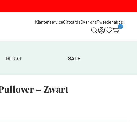
Klantenservice
Giftcards
Over ons
Tweedehands
0
BLOGS
SALE
ullover – Zwart