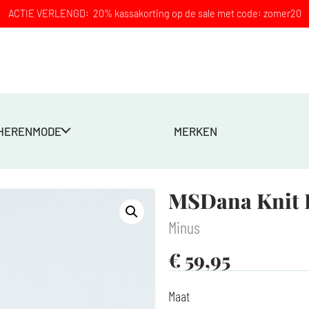
ACTIE VERLENGD: 20% kassakorting op de sale met code: zomer20
HERENMODE
MERKEN
MSDana Knit P
Minus
€
59,95
Maat