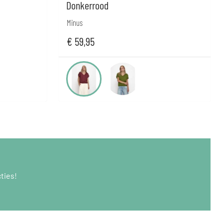
Donkerrood
Minus
€
59,95
ties!