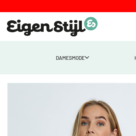
DAMESMODE
Home
>
Winkel
>
MSDana Knit Pullover – Zwart