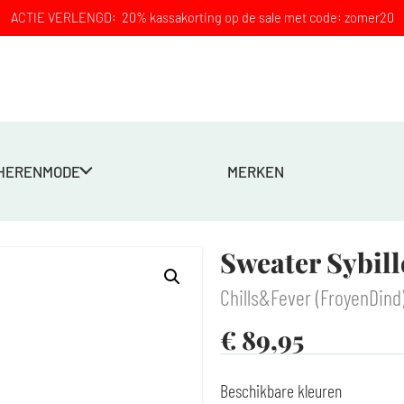
ACTIE VERLENGD: 20% kassakorting op de sale met code: zomer20
HERENMODE
MERKEN
Sweater Sybill
Chills&Fever (FroyenDind
€
89,95
Beschikbare kleuren