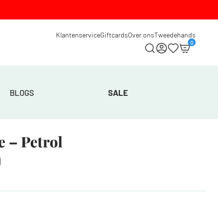
Klantenservice
Giftcards
Over ons
Tweedehands
0
BLOGS
SALE
e – Petrol
)