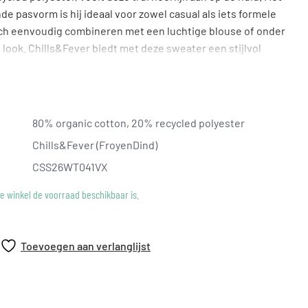
 pasvorm is hij ideaal voor zowel casual als iets formele
ich eenvoudig combineren met een luchtige blouse of onder
 look. Chills&Fever biedt met deze sweater een stijlvol
nder in te boeten op stijl.
80% organic cotton, 20% recycled polyester
Chills&Fever (FroyenDind)
CSS26WT041VX
ke winkel de voorraad beschikbaar is.
Toevoegen aan verlanglijst