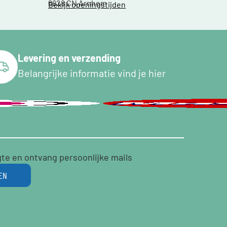
6828 CN Arnhem
Bekijk openingstijden
Levering en verzending
Belangrijke informatie vind je hier
gte en ontvang persoonlijke mails
EN