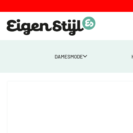
DAMESMODE
Home
>
Winkel
>
Dames
>
Truien
>
Sweater Sybille – petrol