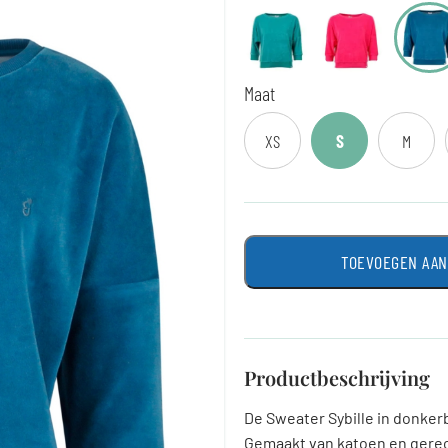
Maat
XS
S
M
TOEVOEGEN AA
Productbeschrijving
De Sweater Sybille in donker
Gemaakt van katoen en gerecyc