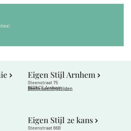
ties!
uie
Eigen Stijl Arnhem
Steenstraat 75
6828 CE Arnhem
Bekijk openingstijden
Eigen Stijl 2e kans
Steenstraat 66B