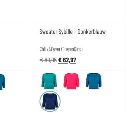
Sweater Sybille – Donkerblauw
Chills&Fever (FroyenDind)
€
89,95
€
62,97