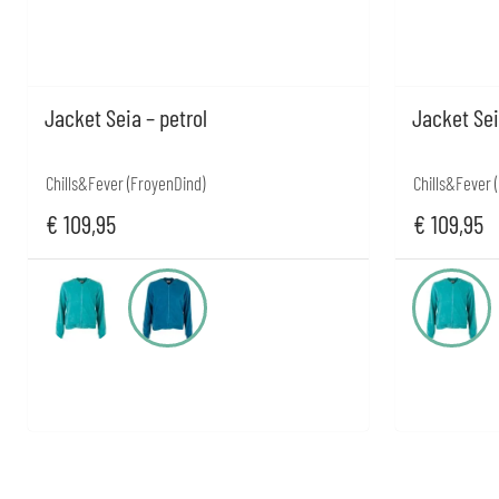
Jacket Seia – petrol
Jacket Sei
Chills&Fever (FroyenDind)
Chills&Fever 
€
109,95
€
109,95