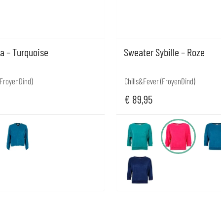
a – Turquoise
Sweater Sybille – Roze
(FroyenDind)
Chills&Fever (FroyenDind)
€
89,95