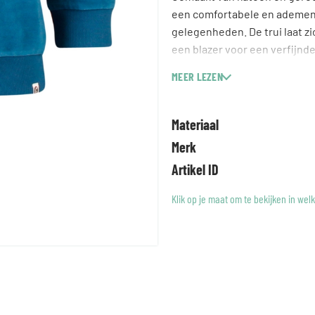
een comfortabele en ademende
gelegenheden. De trui laat z
een blazer voor een verfijnde
manier om duurzaam te zijn zo
MEER LEZEN
Materiaal
Merk
Artikel ID
Klik op je maat om te bekijken in wel