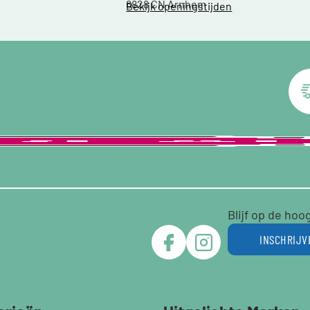
6828 CN Arnhem
Bekijk openingstijden
Blijf op de hoo
INSCHRIJV