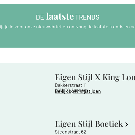
 laatste
DE
 TRENDS
ijf je in voor onze nieuwsbrief en ontvang de laatste trends en ac
Eigen Stijl X King Lo
Bakkerstraat 11
6811 EG Arnhem
Bekijk openingstijden
Eigen Stijl Boetiek
Steenstraat 62