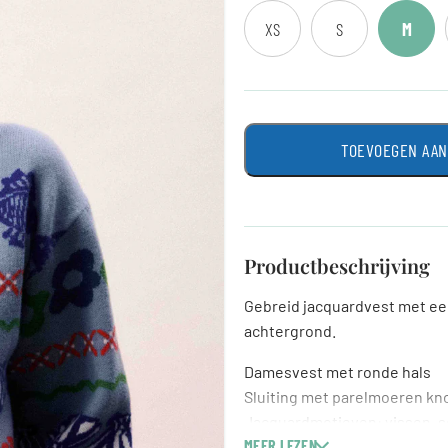
XS
S
M
TOEVOEGEN AA
Productbeschrijving
Gebreid jacquardvest met ee
achtergrond.
Damesvest met ronde hals
Sluiting met parelmoeren kn
Jacquardmotieven: vissen, s
MEER LEZEN
Kleuren: blauw, groen, rood en