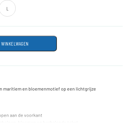
L
N WINKELWAGEN
n maritiem en bloemenmotief op een lichtgrijze
open aan de voorkant
chelpen, bloemen en herhalende tekst
 grijs op een lichtgrijze basis