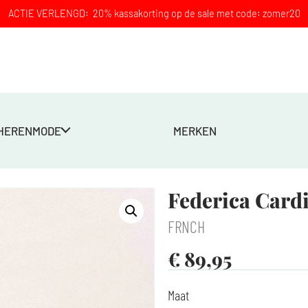
ACTIE VERLENGD: 20% kassakorting op de sale met code: zomer20
HERENMODE
MERKEN
Federica Card
FRNCH
€
89,95
Maat