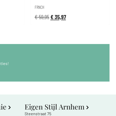
FRNCH
€
59,95
€
35,97
ties!
uie
Eigen Stijl Arnhem
Steenstraat 75