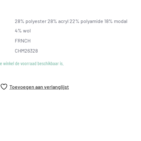
manchetten, kraag en zoom
28% polyester 28% acryl 22% polyamide 18% modal
4% wol
FRNCH
CHM26328
ke winkel de voorraad beschikbaar is.
Toevoegen aan verlanglijst