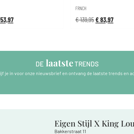
FRNCH
53,97
€
139,95
€
83,97
 laatste
DE
 TRENDS
ijf je in voor onze nieuwsbrief en ontvang de laatste trends en ac
Eigen Stijl X King Lo
Bakkerstraat 11