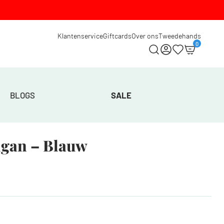
Klantenservice
Giftcards
Over ons
Tweedehands
0
BLOGS
SALE
igan – Blauw