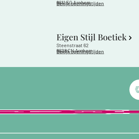
6811 EG Arnhem
Bekijk openingstijden
Eigen Stijl Boetiek
Steenstraat 62
6828 CN Arnhem
Bekijk openingstijden