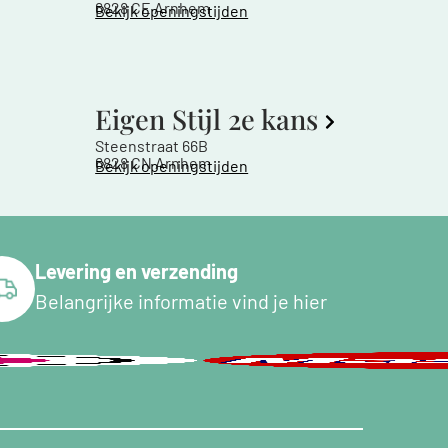
6828 CE Arnhem
Bekijk openingstijden
Eigen Stijl 2e kans
Steenstraat 66B
6828 CN Arnhem
Bekijk openingstijden
Levering en verzending
Belangrijke informatie vind je hier