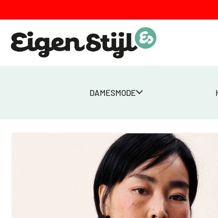
DAMESMODE
Home
>
Winkel
>
Federica Cardigan – Blauw