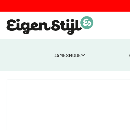
DAMESMODE
Home
>
Winkel
>
Dames
>
Vesten
>
Ladies’ cardigan – Navy