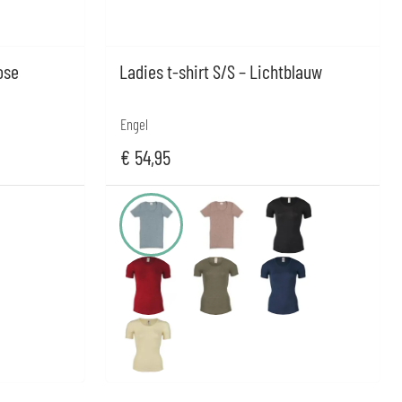
ose
Ladies t-shirt S/S – Lichtblauw
Engel
€
54,95