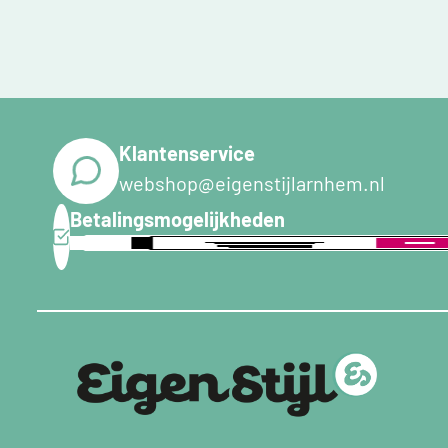
Klantenservice
webshop@eigenstijlarnhem.nl
Betalingsmogelijkheden