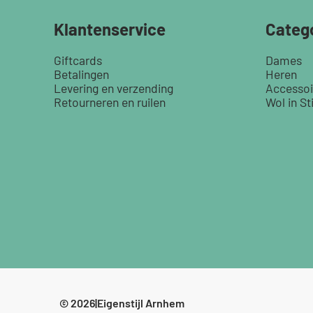
Klantenservice
Categ
Giftcards
Dames
Betalingen
Heren
Levering en verzending
Accessoi
Retourneren en ruilen
Wol in Sti
© 2026
|
Eigenstijl Arnhem