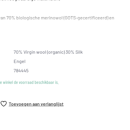
 van 70% biologische merinowol (GOTS-gecertificeerd) en
ock-techniek. Dit maakt de stof dichter en steviger dan
et kledingstuk zijn vorm goed behoudt en niet doorschijnt.
 zonder knopen, wat zorgt voor een vloeiende, nonchalante
70% Virgin wool (organic) 30% Silk
gjes.
Engel
emperatuurregulerend, ademend en bijzonder zacht,
s voor de gevoelige huid.
784445
gecertificeerd en eerlijk geproduceerd in Duitsland
ke winkel de voorraad beschikbaar is.
Toevoegen aan verlanglijst