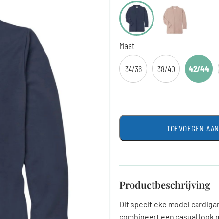
Maat
34/36
38/40
42/44
TOEVOEGEN AA
Productbeschrijving
Dit specifieke model cardiga
combineert een casual look 