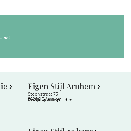
ties!
uie
Eigen Stijl Arnhem
Steenstraat 75
6828 CE Arnhem
Bekijk openingstijden