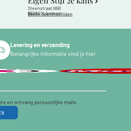
Eigen Stijl 2e kans
Steenstraat 66B
6828 CN Arnhem
Bekijk openingstijden
Levering en verzending
Belangrijke informatie vind je hier
gte en ontvang persoonlijke mails
EN