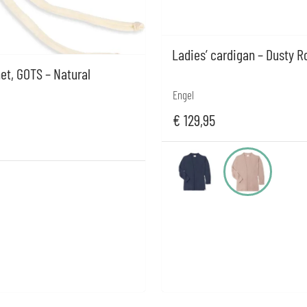
Ladies’ cardigan – Dusty R
t, GOTS – Natural
Engel
€
129,95