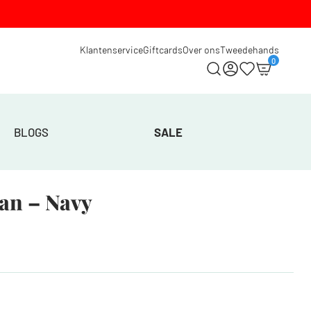
Klantenservice
Giftcards
Over ons
Tweedehands
0
BLOGS
SALE
gan – Navy