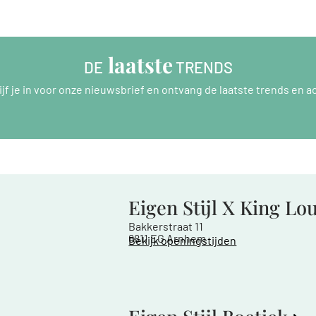
 laatste
DE
 TRENDS
ijf je in voor onze nieuwsbrief en ontvang de laatste trends en ac
Eigen Stijl X King Lo
Bakkerstraat 11
6811 EG Arnhem
Bekijk openingstijden