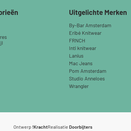
orieën
Uitgelichte Merken
By-Bar Amsterdam
Eribé Knitwear
res
FRNCH
jl
Inti knitwear
Lanius
Mac Jeans
Pom Amsterdam
Studio Anneloes
Wrangler
Ontwerp
!Kracht
Realisatie
Doorbijters