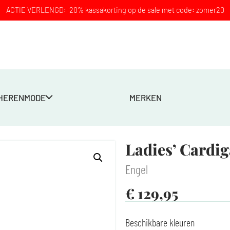
ACTIE VERLENGD: 20% kassakorting op de sale met code: zomer20
HERENMODE
MERKEN
Ladies’ Cardi
Engel
€
129,95
Beschikbare kleuren