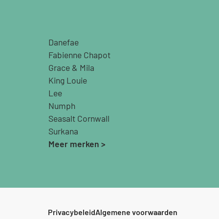
Danefae
Fabienne Chapot
Grace & Mila
King Louie
Lee
Numph
Seasalt Cornwall
Surkana
Meer merken >
Privacybeleid
Algemene voorwaarden