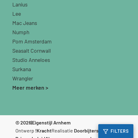
Lanius
Lee
Mac Jeans
Numph
Pom Amsterdam
Seasalt Cornwall
Studio Anneloes
Surkana
Wrangler
Meer merken >
© 2026
|
Eigenstijl Arnhem
Ontwerp
!Kracht
Realisatie
Doorbijters
FILTERS