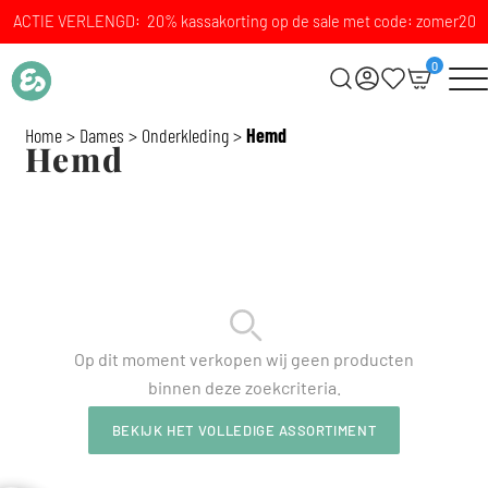
ACTIE VERLENGD: 20% kassakorting op de sale met code: zomer20
0
Home
>
Dames
>
Onderkleding
>
Hemd
Hemd
Op dit moment verkopen wij geen producten
binnen deze zoekcriteria.
BEKIJK HET VOLLEDIGE ASSORTIMENT