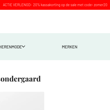
ACTIE VERLENGD: 20% kassakorting op de sale met code: zomer20
HERENMODE
MERKEN
sondergaard