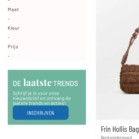
-
Maat
-
Kleur
-
Prijs
-
 laatste
DE
 TRENDS
Schrijf je in voor onze
nieuwsbrief en ontvang de
laatste trends en acties!
INSCHRIJVEN
Frin Hollis Ba
Becksondergaard