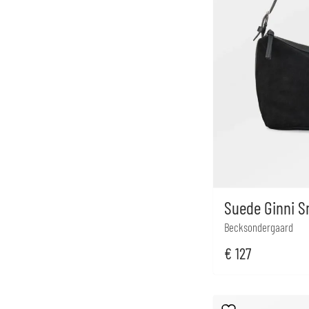
Suede Ginni S
Becksondergaard
€
127