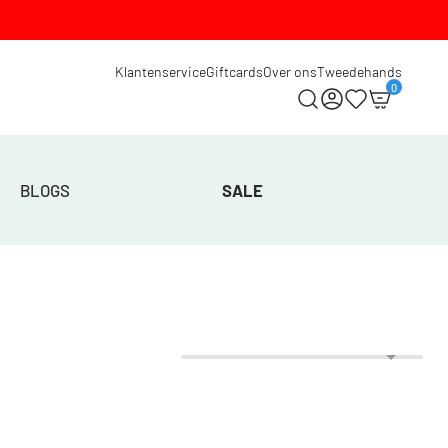
Klantenservice
Giftcards
Over ons
Tweedehands
0
BLOGS
SALE