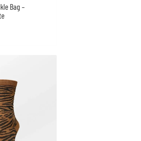
kle Bag –
te