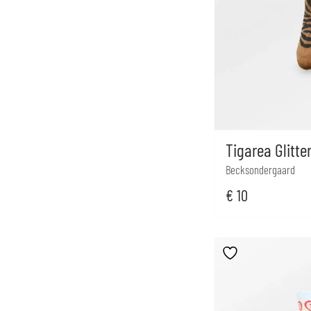
Tigarea Glitte
Becksondergaard
€
10