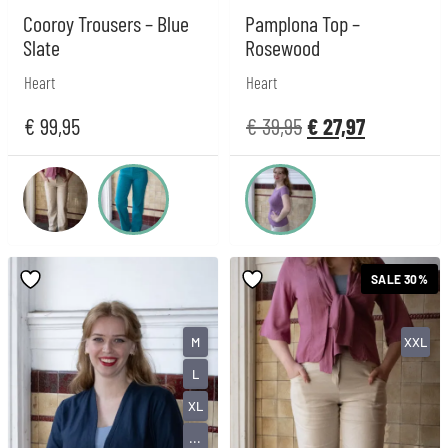
Cooroy Trousers – Blue
Pamplona Top –
Slate
Rosewood
Heart
Heart
€
99,95
€
39,95
€
27,97
SALE 30%
M
XXL
L
XL
...