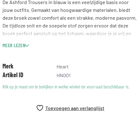
De Ashford Trousers in blauw is een veelzijdige basis voor
jouw outfits. Gemaakt van hoogwaardige materialen, biedt
deze broek zowel comfort als een strakke, moderne pasvorm.
De tijdloze snit en de soepele stof zorgen ervoor dat deze
broek perfect aansluit op het lichaam, waardoor je je vrij en
zelfverzekerd kunt bewegen. Combineer hem met een
MEER LEZEN
eenvoudige top of een mooie blouse voor een chique look.
Met de Ashford Trousers ervaar je moeiteloos stijl in elke
gelegenheid.
Merk
Heart
Artikel ID
HN001
Klik op je maat om te bekijken in welke winkel de voorraad beschikbaar is.
Toevoegen aan verlanglijst