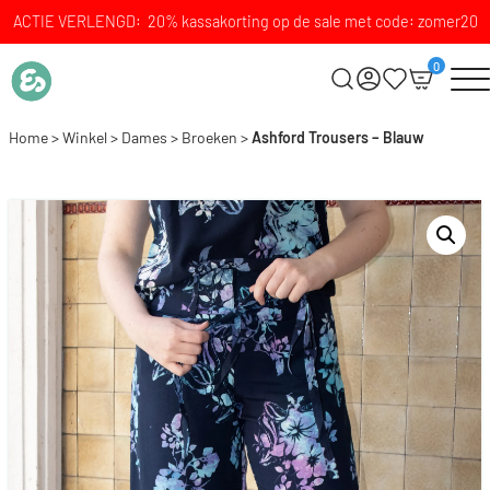
ACTIE VERLENGD: 20% kassakorting op de sale met code: zomer20
0
Home
>
Winkel
>
Dames
>
Broeken
>
Ashford Trousers – Blauw