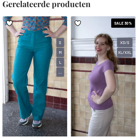
Gerelateerde producten
SALE 30%
S
XS/S
M
XL/XXL
L
...