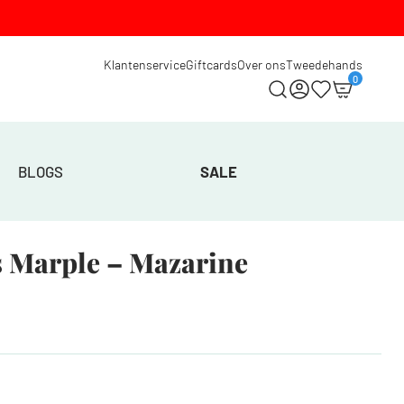
Klantenservice
Giftcards
Over ons
Tweedehands
0
BLOGS
SALE
s Marple – Mazarine