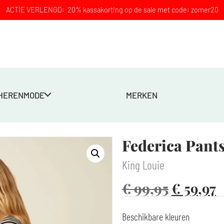
ACTIE VERLENGD: 20% kassakorting op de sale met code: zomer20
HERENMODE
MERKEN
arine
Federica Pant
King Louie
€
99,95
€
59,97
Beschikbare kleuren