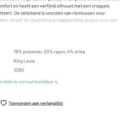
comfort en heeft een verfijnd silhouet met een cropped,
atteert. De tailleband is voorzien van riemlussen voor
den, terwijl de ritssluiting en haaksluiting zorgen voor een
 zijzakken maken deze onmisbare broek extra praktisch.
stijlvolle, ingetogen looks.
76% polyester, 20% rayon, 4% el/ea
King Louie
10351
ke winkel de voorraad beschikbaar is.
Toevoegen aan verlanglijst
agt maat: 36