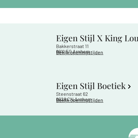
Eigen Stijl X King Lo
Bakkerstraat 11
6811 EG Arnhem
Bekijk openingstijden
Eigen Stijl Boetiek
Steenstraat 62
6828 CN Arnhem
Bekijk openingstijden