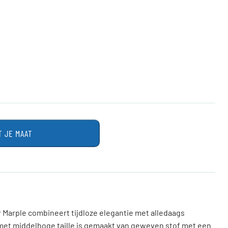
T JE MAAT
r Marple combineert tijdloze elegantie met alledaags
et middelhoge taille is gemaakt van geweven stof met een