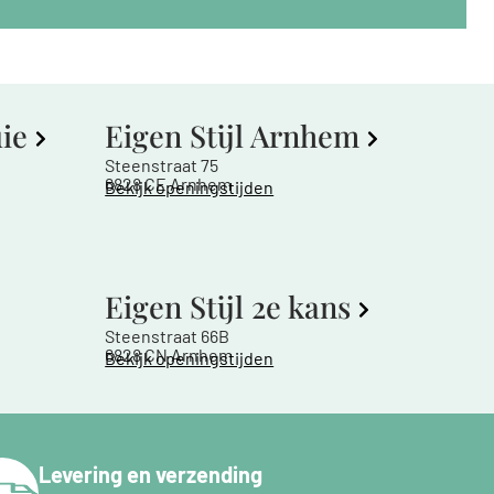
uie
Eigen Stijl Arnhem
Steenstraat 75
6828 CE Arnhem
Bekijk openingstijden
Eigen Stijl 2e kans
Steenstraat 66B
6828 CN Arnhem
Bekijk openingstijden
Levering en verzending