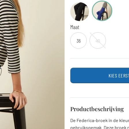
Maat
36
40
KIES EERS
Productbeschrijving
De Federica-broek in de kleu
gebruiksgemak. Deze broek m