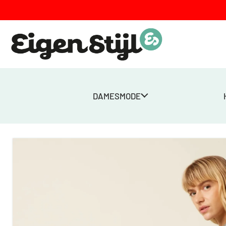
DAMESMODE
Home
>
Winkel
>
Dames
>
Broeken
>
Federica Pants Marple – Maz