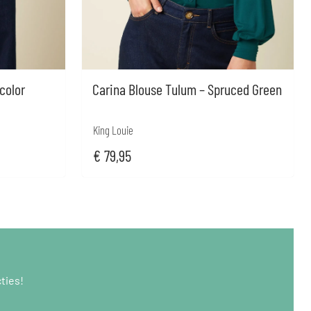
 color
Carina Blouse Tulum – Spruced Green
King Louie
€
79,95
ties!