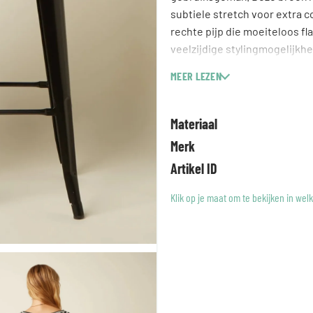
subtiele stretch voor extra 
rechte pijp die moeiteloos fl
veelzijdige stylingmogelijkhe
veilige pasvorm. Functionele
MEER LEZEN
Perfect voor het creëren van 
Geweven
Materiaal
Stretch
Merk
Middelhoge taille
Tailleband met riemlussen
Artikel ID
Effen
Klik op je maat om te bekijken in wel
Normale pasvorm
Cropped
Rechte pijp
Ritssluiting en haaksluiting
Zijzakken
Zwart: model is 1,77 m en dra