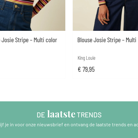
Josie Stripe – Multi color
Blouse Josie Stripe – Multi
King Louie
€
79,95
 laatste
DE
 TRENDS
ijf je in voor onze nieuwsbrief en ontvang de laatste trends en ac