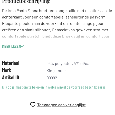
Productbeschrijving
De Irma Pants Fanna heeft een hoge taille met elastiek aan de
achterkant voor een comfortabele, aansluitende pasvorm.
Elegante plooien aan de voorkant en rechte, lange pijpen
creëren een slank silhouet. Gemaakt van geweven stof met
comfortabele stretch, biedt deze broek stijl en comfort voor
elke gelegenheid.
MEER LEZEN
Hoge taille
Elastiek aan de achterkant
Elegante plooien aan de voorkant
Materiaal
96% polyester, 4% el/ea
Elastische tailleband
Merk
King Louie
Aansluitende pasvorm
Artikel ID
09992
Lange lengte
Klik op je maat om te bekijken in welke winkel de voorraad beschikbaar is.
Rechte pijpen
Polyester
Geweven
Toevoegen aan verlanglijst
Comfort stretch