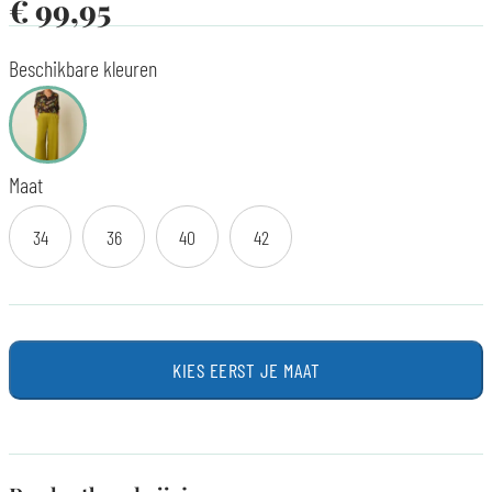
€
99,95
Beschikbare kleuren
Maat
34
36
40
42
KIES EERST JE MAAT