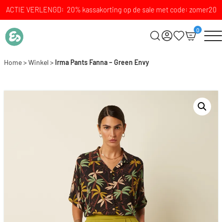
ACTIE VERLENGD: 20% kassakorting op de sale met code: zomer20
0
Home
>
Winkel
>
Irma Pants Fanna – Green Envy