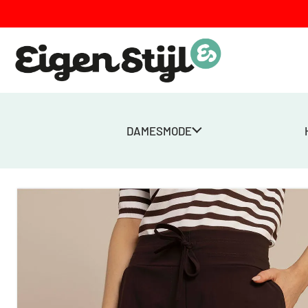
DAMESMODE
Home
>
Winkel
>
City bermuda – Espresso