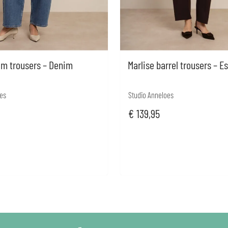
im trousers – Denim
Marlise barrel trousers – E
es
Studio Anneloes
€
139,95