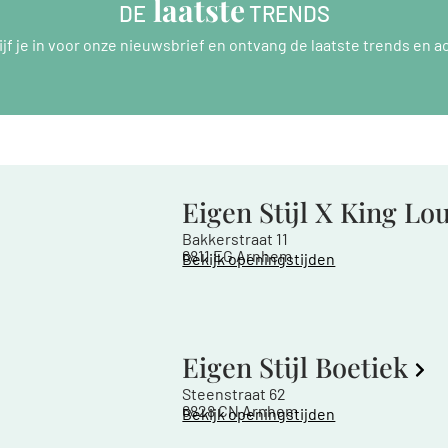
 laatste
DE
 TRENDS
ijf je in voor onze nieuwsbrief en ontvang de laatste trends en ac
Eigen Stijl X King Lo
Bakkerstraat 11
6811 EG Arnhem
Bekijk openingstijden
Eigen Stijl Boetiek
Steenstraat 62
6828 CN Arnhem
Bekijk openingstijden