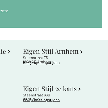
ties!
uie
Eigen Stijl Arnhem
Steenstraat 75
6828 CE Arnhem
Bekijk openingstijden
Eigen Stijl 2e kans
Steenstraat 66B
6828 CN Arnhem
Bekijk openingstijden