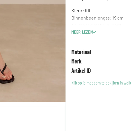
Kleur: Kit
Binnenbeenlengte: 19 cm
Tailleband met rijgkoord
MEER LEZEN
Omslag bij de pijpen
Steekzakken aan de voorkan
Imitatie paspelzakken aan de
Materiaal
Gemaakt van Heavy Travelsto
Merk
Modelinformatie Het model Ni
Artikel ID
Klik op je maat om te bekijken in wel