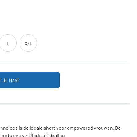
L
XXL
T JE MAAT
Anneloes is de ideale short voor empowered vrouwen. De
horts een verfijnde uitstraling.