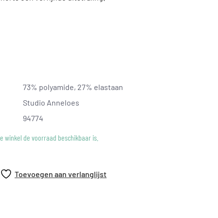
t
 achterkant
73% polyamide, 27% elastaan
f
Studio Anneloes
cole is 176 cm lang en draagt maat S op deze foto.
94774
ke winkel de voorraad beschikbaar is.
Toevoegen aan verlanglijst