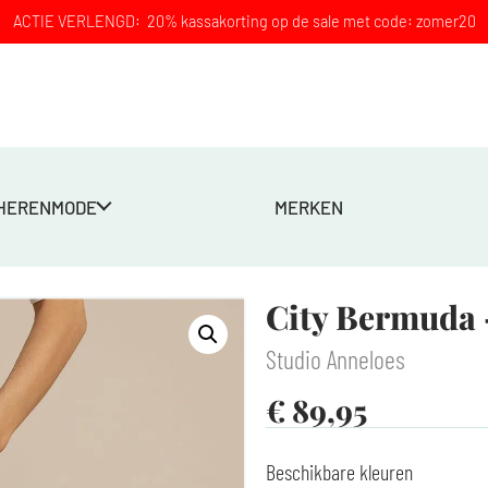
ACTIE VERLENGD: 20% kassakorting op de sale met code: zomer20
HERENMODE
MERKEN
City Bermuda 
Studio Anneloes
€
89,95
Beschikbare kleuren