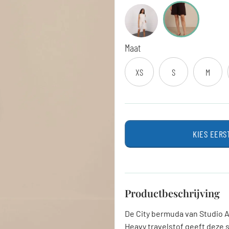
Maat
XS
S
M
KIES EERS
Productbeschrijving
De City bermuda van Studio 
Heavy travelstof geeft deze s