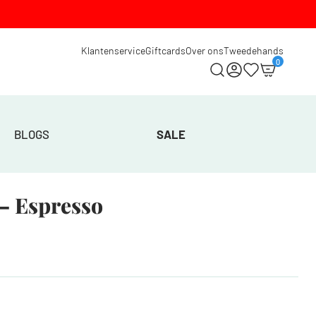
Klantenservice
Giftcards
Over ons
Tweedehands
0
BLOGS
SALE
– Espresso