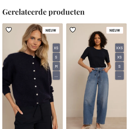
Gerelateerde producten
NIEUW
NIEUW
XS
XXS
S
XS
M
S
...
...