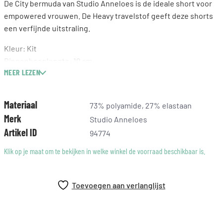
De City bermuda van Studio Anneloes is de ideale short voor
empowered vrouwen. De Heavy travelstof geeft deze shorts
een verfijnde uitstraling.
Kleur: Kit
Binnenbeenlengte: 19 cm
MEER LEZEN
Tailleband met rijgkoord
Omslag bij de pijpen
Steekzakken aan de voorkant
Materiaal
73% polyamide, 27% elastaan
Imitatie paspelzakken aan de achterkant
Merk
Studio Anneloes
Gemaakt van Heavy Travelstof
Artikel ID
94774
Modelinformatie Het model Nicole is 176 cm lang en draagt
Klik op je maat om te bekijken in welke winkel de voorraad beschikbaar is.
maat S op deze foto.
Toevoegen aan verlanglijst