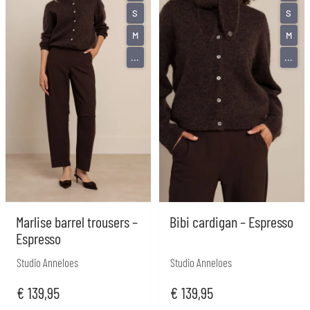
S
S
M
M
...
...
Marlise barrel trousers –
Bibi cardigan – Espresso
Espresso
Studio Anneloes
Studio Anneloes
€
139,95
€
139,95