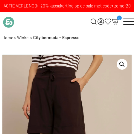
ACTIE VERLENGD: 20% kassakorting op de sale met code: zomer20
0
Home
>
Winkel
>
City bermuda – Espresso