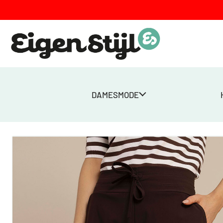
DAMESMODE
Home
>
Winkel
>
City bermuda – Espresso