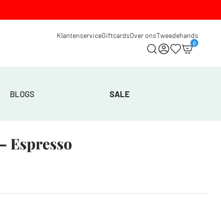
Klantenservice
Giftcards
Over ons
Tweedehands
0
BLOGS
SALE
– Espresso