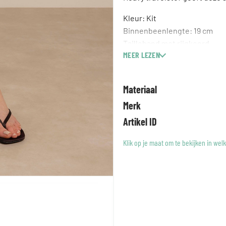
Kleur: Kit
Binnenbeenlengte: 19 cm
Tailleband met rijgkoord
MEER LEZEN
Omslag bij de pijpen
Steekzakken aan de voorkan
Imitatie paspelzakken aan de
Materiaal
Gemaakt van Heavy Travelsto
Merk
Modelinformatie Het model Ni
Artikel ID
Klik op je maat om te bekijken in wel