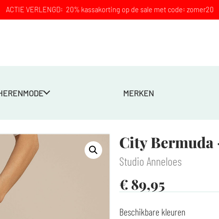
ACTIE VERLENGD: 20% kassakorting op de sale met code: zomer20
HERENMODE
MERKEN
City Bermuda 
Studio Anneloes
€
89,95
Beschikbare kleuren