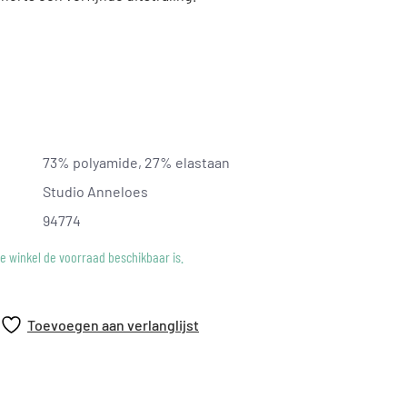
t
 achterkant
73% polyamide, 27% elastaan
f
Studio Anneloes
cole is 176 cm lang en draagt maat S op deze foto.
94774
ke winkel de voorraad beschikbaar is.
Toevoegen aan verlanglijst