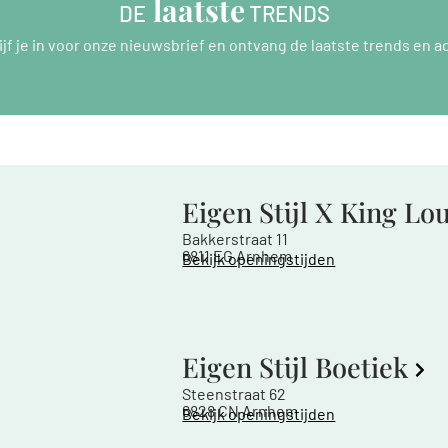
 laatste
DE
 TRENDS
ijf je in voor onze nieuwsbrief en ontvang de laatste trends en ac
Eigen Stijl X King Lo
Bakkerstraat 11
6811 EG Arnhem
Bekijk openingstijden
Eigen Stijl Boetiek
Steenstraat 62
6828 CN Arnhem
Bekijk openingstijden