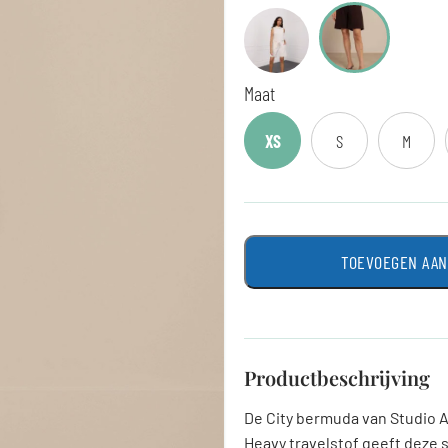
Maat
XS
S
M
TOEVOEGEN AA
Productbeschrijving
De City bermuda van Studio 
Heavy travelstof geeft deze s