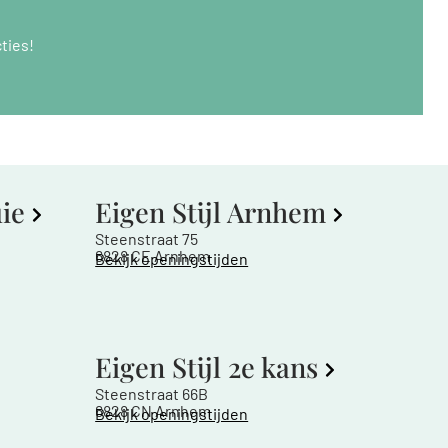
ties!
uie
Eigen Stijl Arnhem
Steenstraat 75
6828 CE Arnhem
Bekijk openingstijden
Eigen Stijl 2e kans
Steenstraat 66B
6828 CN Arnhem
Bekijk openingstijden