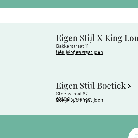
Eigen Stijl X King Lo
Bakkerstraat 11
6811 EG Arnhem
Bekijk openingstijden
Eigen Stijl Boetiek
Steenstraat 62
6828 CN Arnhem
Bekijk openingstijden