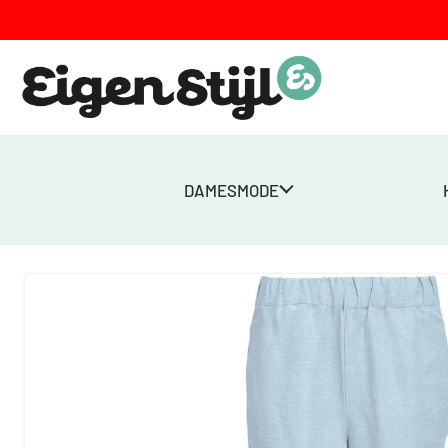
DAMESMODE
Home
>
Winkel
>
Dames
>
Broeken
>
MSSabbi Linen Pant – Licht