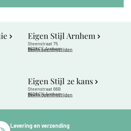
uie
Eigen Stijl Arnhem
Steenstraat 75
6828 CE Arnhem
Bekijk openingstijden
Eigen Stijl 2e kans
Steenstraat 66B
6828 CN Arnhem
Bekijk openingstijden
Levering en verzending