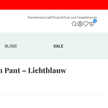
Klantenservice
Giftcards
Over ons
Tweedehands
0
BLOGS
SALE
 Pant – Lichtblauw