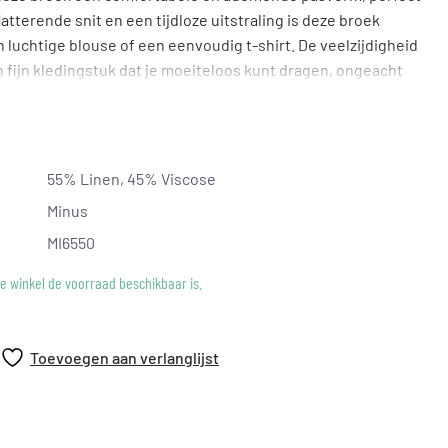
tterende snit en een tijdloze uitstraling is deze broek
 luchtige blouse of een eenvoudig t-shirt. De veelzijdigheid
n fijn kledingstuk dat je moeiteloos kunt dragen, ongeacht
l spreken met deze unieke broek van Minus.
55% Linen, 45% Viscose
Minus
MI6550
ke winkel de voorraad beschikbaar is.
Toevoegen aan verlanglijst