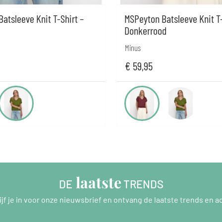
atsleeve Knit T-Shirt –
MSPeyton Batsleeve Knit T-
Donkerrood
Minus
€
59,95
 laatste
DE
 TRENDS
ijf je in voor onze nieuwsbrief en ontvang de laatste trends en ac