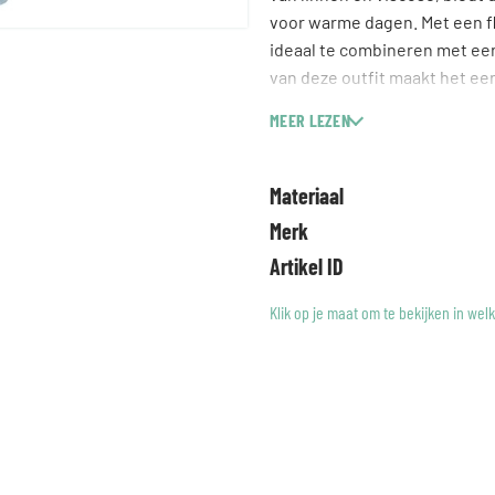
voor warme dagen. Met een fla
ideaal te combineren met een
van deze outfit maakt het ee
de gelegenheid. Laat je stij
MEER LEZEN
Materiaal
Merk
Artikel ID
Klik op je maat om te bekijken in wel