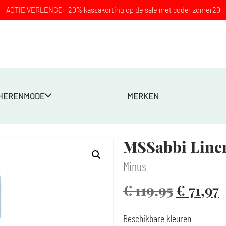
ACTIE VERLENGD: 20% kassakorting op de sale met code: zomer20
HERENMODE
MERKEN
blauw
MSSabbi Linen
Minus
€
119,95
€
71,97
Beschikbare kleuren