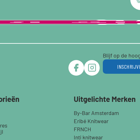
Blijf op de hoo
INSCHRIJV
orieën
Uitgelichte Merken
By-Bar Amsterdam
Eribé Knitwear
res
FRNCH
jl
Inti knitwear