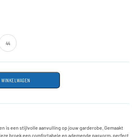
44
N WINKELWAGEN
en is een stijlvolle aanvulling op jouw garderobe. Gemaakt
t deze broek een comfortabele en ademende pasvorm, perfect