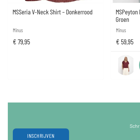
MSSeria V-Neck Shirt – Donkerrood
MSPeyton B
Groen
Minus
Minus
€
79,95
€
59,95
Schr
INSCHRIJVEN