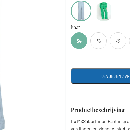
Maat
34
36
42
TOEVOEGEN AA
Productbeschrijving
De MSSabbi Linen Pant in gro
van linnen en viscose, bied