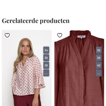
Gerelateerde producten
34
36
36
38
38
40
...
...