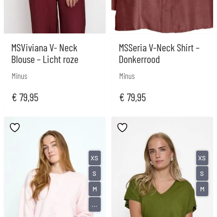
MSViviana V- Neck
MSSeria V-Neck Shirt –
Blouse – Licht roze
Donkerrood
Minus
Minus
€
79,95
€
79,95
XS
XS
S
S
M
M
...