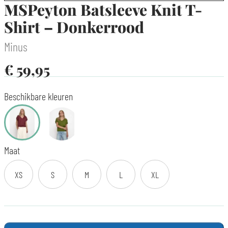
MSPeyton Batsleeve Knit T-
Shirt – Donkerrood
Minus
€
59,95
Beschikbare kleuren
Maat
XS
S
M
L
XL