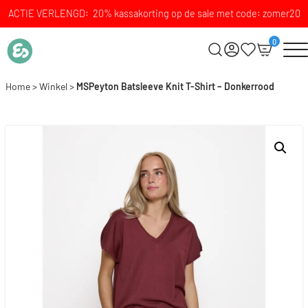
ACTIE VERLENGD: 20% kassakorting op de sale met code: zomer20
0
Home
>
Winkel
>
MSPeyton Batsleeve Knit T-Shirt – Donkerrood