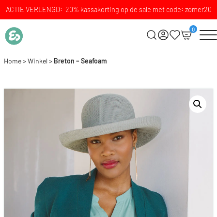
ACTIE VERLENGD: 20% kassakorting op de sale met code: zomer20
0
Home
>
Winkel
>
Breton – Seafoam