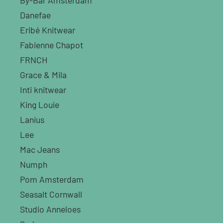
By-Bar Amsterdam
Danefae
Eribé Knitwear
Fabienne Chapot
FRNCH
Grace & Mila
Inti knitwear
King Louie
Lanius
Lee
Mac Jeans
Numph
Pom Amsterdam
Seasalt Cornwall
Studio Anneloes