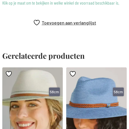
Handwasbaar. Bestand tegen verbrijzeling
Klik op je maat om te bekijken in welke winkel de voorraad beschikbaar is.
Interne aanpassing van het trekkoord voor de perfecte
pasvorm
Toevoegen aan verlanglijst
Stijlvol, ademend en reisklaar: de Bretonse zonnehoed houdt
je bedekt, waar de zomer je ook brengt.
Gerelateerde producten
58cm
58cm