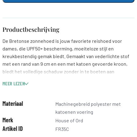
Productbeschrijving
De Bretonse zonnehoed is jouw favoriete reishoed voor
dames, die UPF50+ bescherming, moeiteloze stijl en
kreukbestendig gemak biedt. Gemaakt van vederlichte stof
met een rand van 9 cm en een met katoen gevoerde kroon,
biedt het volledige schaduw zonder in te boeten aan
elegantie of pakbaarheid.
MEER LEZEN
Belangrijkste kenmerken
UPF50+ gecertificeerde UV-bescherming
Materiaal
Machinegebreid polyester met
Randmaat: 9 cm
katoenen voering
Kroonhoogte: 9 cm
Merk
House of Ord
Machinegebreid polyester met katoenen voering voor extra
Artikel ID
FR35C
comfort