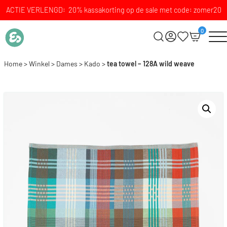
ACTIE VERLENGD: 20% kassakorting op de sale met code: zomer20
0
Home
>
Winkel
>
Dames
>
Kado
>
tea towel – 128A wild weave