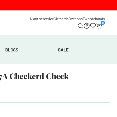
Klantenservice
Giftcards
Over ons
Tweedehands
0
BLOGS
SALE
37A Checkerd Check