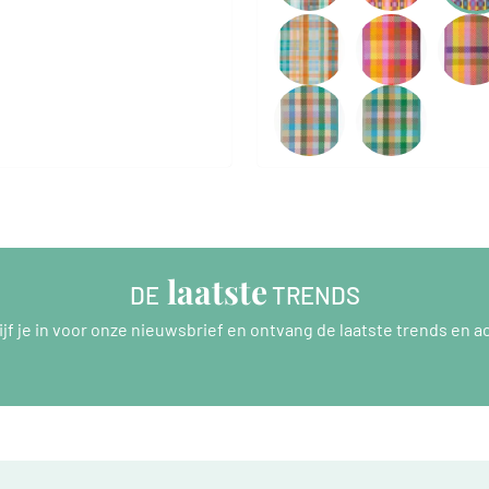
 laatste
DE
 TRENDS
ijf je in voor onze nieuwsbrief en ontvang de laatste trends en ac