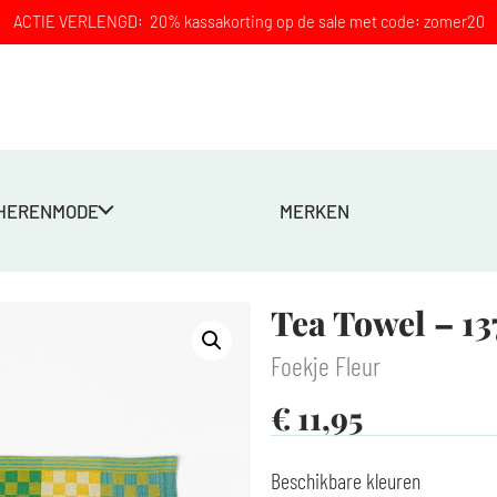
ACTIE VERLENGD: 20% kassakorting op de sale met code: zomer20
HERENMODE
MERKEN
k
Tea Towel – 1
Foekje Fleur
€
11,95
Beschikbare kleuren