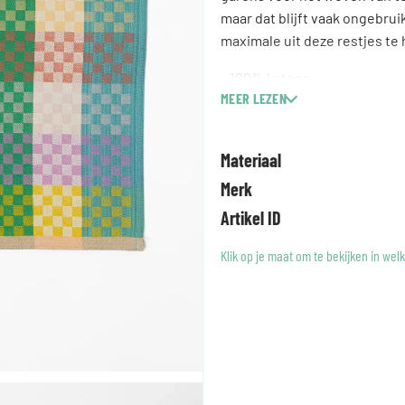
maar dat blijft vaak ongebrui
maximale uit deze restjes te
– 100% katoen
MEER LEZEN
– Afmeting: 70 x 50 cm
– Ophanglabel
– Gemaakt in Portugal
Materiaal
– Gewicht: 250 gr/m²
Merk
Artikel ID
Klik op je maat om te bekijken in wel