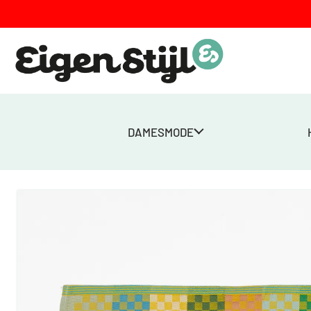
DAMESMODE
Home
>
Winkel
>
Dames
>
Kado
>
tea towel – 137A checkerd chec