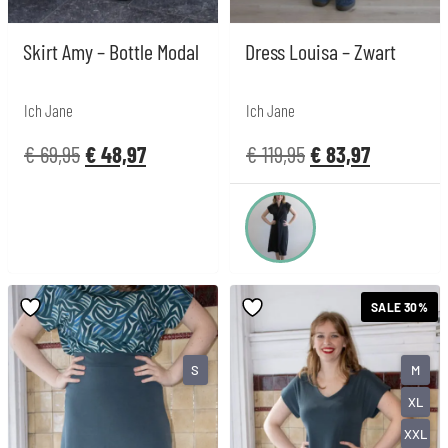
Skirt Amy – Bottle Modal
Dress Louisa – Zwart
Ich Jane
Ich Jane
€
69,95
€
48,97
€
119,95
€
83,97
SALE 30%
S
M
XL
XXL