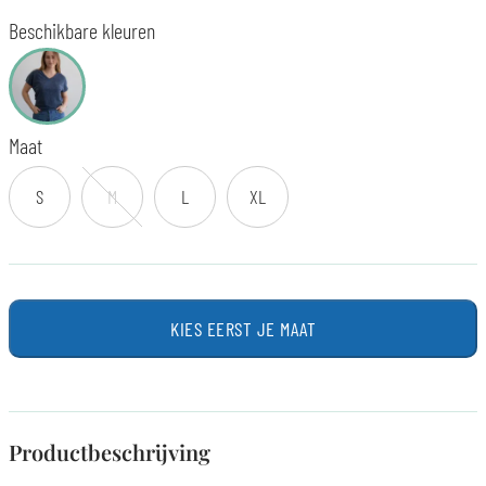
Beschikbare kleuren
Maat
S
M
L
XL
KIES EERST JE MAAT
Productbeschrijving