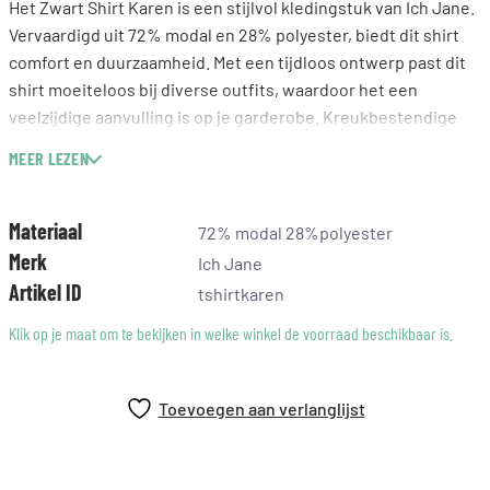
Het Zwart Shirt Karen is een stijlvol kledingstuk van Ich Jane.
Vervaardigd uit 72% modal en 28% polyester, biedt dit shirt
comfort en duurzaamheid. Met een tijdloos ontwerp past dit
shirt moeiteloos bij diverse outfits, waardoor het een
veelzijdige aanvulling is op je garderobe. Kreukbestendige
materialen zorgen voor gemakkelijk onderhoud, terwijl de
MEER LEZEN
zwarte kleur een elegante uitstraling geeft. Dit shirt
belichaamt kwaliteit en finesse, waardoor het een
betrouwbare keuze is voor dagelijks gebruik.
Materiaal
72% modal 28%polyester
Merk
Ich Jane
Artikel ID
tshirtkaren
Klik op je maat om te bekijken in welke winkel de voorraad beschikbaar is.
Toevoegen aan verlanglijst