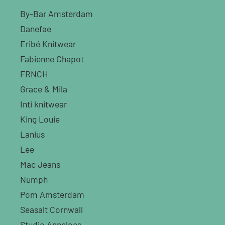
By-Bar Amsterdam
Danefae
Eribé Knitwear
Fabienne Chapot
FRNCH
Grace & Mila
Inti knitwear
King Louie
Lanius
Lee
Mac Jeans
Numph
Pom Amsterdam
Seasalt Cornwall
Studio Anneloes