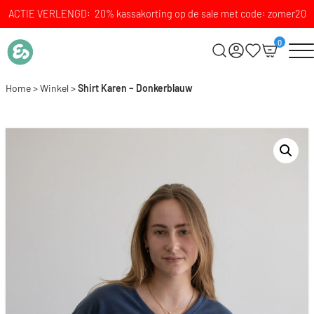
ACTIE VERLENGD: 20% kassakorting op de sale met code: zomer20
0
Home
>
Winkel
>
Shirt Karen – Donkerblauw