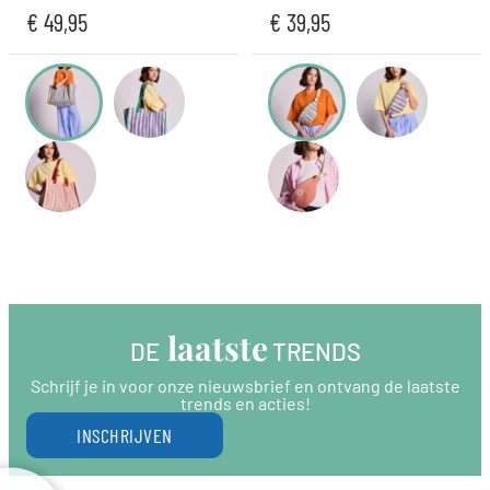
€
49,95
€
39,95
 laatste
DE
 TRENDS
Schrijf je in voor onze nieuwsbrief en ontvang de laatste
trends en acties!
INSCHRIJVEN