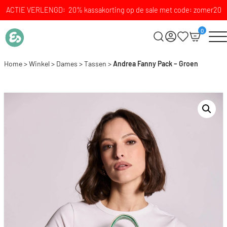
ACTIE VERLENGD: 20% kassakorting op de sale met code: zomer20
0
Home
>
Winkel
>
Dames
>
Tassen
>
Andrea Fanny Pack – Groen