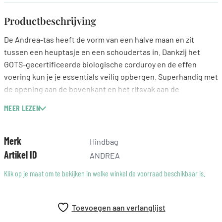
Productbeschrijving
De Andrea-tas heeft de vorm van een halve maan en zit
tussen een heuptasje en een schoudertas in. Dankzij het
GOTS-gecertificeerde biologische corduroy en de effen
voering kun je je essentials veilig opbergen. Superhandig met
de opening aan de bovenkant en het ritsvak aan de
achterkant. De heuptas past bij alle stijlen. Je kunt hem met
MEER LEZEN
een korte of lange schouderriem dragen, voor of achter, of
over je schouder. Heuptas verkrijgbaar in verschillende
kleuren.
Merk
Hindbag
Artikel ID
ANDREA
Afmetingen: L32 x H16 x D8 cm
Lengte schouderriem: Min. 56 – Max. 105 cm
Klik op je maat om te bekijken in welke winkel de voorraad beschikbaar is.
Toevoegen aan verlanglijst