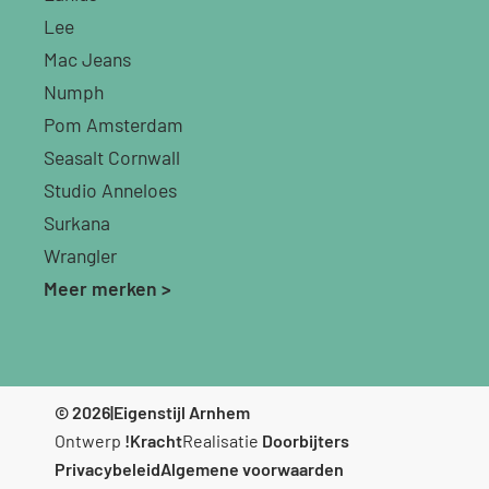
Lee
Mac Jeans
Numph
Pom Amsterdam
Seasalt Cornwall
Studio Anneloes
Surkana
Wrangler
Meer merken >
© 2026
|
Eigenstijl Arnhem
Ontwerp
!Kracht
Realisatie
Doorbijters
Privacybeleid
Algemene voorwaarden